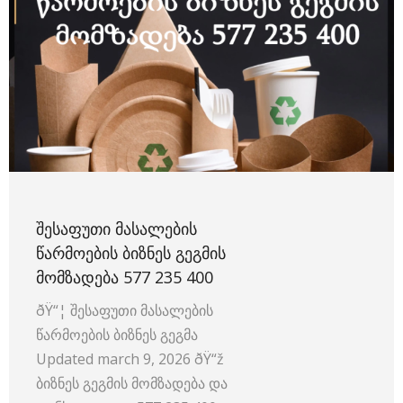
ᲨᲔᲡᲐᲤᲣᲗᲘ ᲛᲐᲡᲐᲚᲔᲑᲘᲡ
ᲬᲐᲠᲛᲝᲔᲑᲘᲡ ᲑᲘᲖᲜᲔᲡ ᲒᲔᲒᲛᲘᲡ
ᲛᲝᲛᲖᲐᲓᲔᲑᲐ 577 235 400
ðŸ“¦ შესაფუთი მასალების
წარმოების ბიზნეს გეგმა
Updated march 9, 2026 ðŸ“ž
ბიზნეს გეგმის მომზადება და