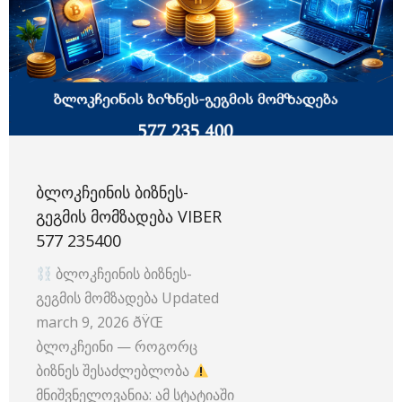
ᲑᲚᲝᲙᲩᲔᲘᲜᲘᲡ ᲑᲘᲖᲜᲔᲡ-
ᲒᲔᲒᲛᲘᲡ ᲛᲝᲛᲖᲐᲓᲔᲑᲐ VIBER
577 235400
ბლოკჩეინის ბიზნეს-
გეგმის მომზადება Updated
march 9, 2026 ðŸŒ
ბლოკჩეინი — როგორც
ბიზნეს შესაძლებლობა
მნიშვნელოვანია: ამ სტატიაში