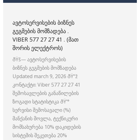
ᲐᲕᲢᲝᲡᲔᲠᲕᲘᲡᲔᲑᲘᲡ ᲑᲘᲖᲜᲔᲡ
ᲒᲔᲒᲛᲔᲑᲘᲡ ᲛᲝᲛᲖᲐᲓᲔᲑᲐ .
VIBER 577 27 27 41 . (ᲛᲐᲗ
ᲨᲝᲠᲘᲡ ᲔᲚᲔᲥᲢᲠᲝᲡ)
ðŸš— ავტოსერვისების
ბიზნეს გეგმების მომზადება
Updated march 9, 2026 ðŸ“ž
კონტაქტი: Viber 577 27 27 41
შემოსავლების განაწილების
ზოგადი სტატისტიკა ðŸ’°
სერვისი შემოსავალი (%)
მანქანის მოვლა, ტექნიკური
მომსახურება 10% დაკიდების
სისტემის შეკეთება 20%