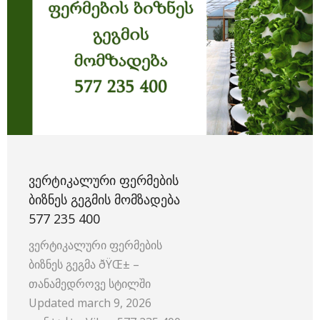
ᲕᲔᲠᲢᲘᲙᲐᲚᲣᲠᲘ ᲤᲔᲠᲛᲔᲑᲘᲡ
ᲑᲘᲖᲜᲔᲡ ᲒᲔᲒᲛᲘᲡ ᲛᲝᲛᲖᲐᲓᲔᲑᲐ
577 235 400
ვერტიკალური ფერმების
ბიზნეს გეგმა ðŸŒ± –
თანამედროვე სტილში
Updated march 9, 2026