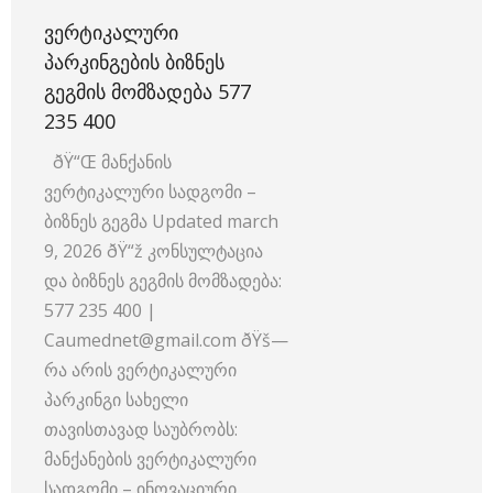
ᲕᲔᲠᲢᲘᲙᲐᲚᲣᲠᲘ
ᲞᲐᲠᲙᲘᲜᲒᲔᲑᲘᲡ ᲑᲘᲖᲜᲔᲡ
ᲒᲔᲒᲛᲘᲡ ᲛᲝᲛᲖᲐᲓᲔᲑᲐ 577
235 400
ðŸ“Œ მანქანის
ვერტიკალური სადგომი –
ბიზნეს გეგმა Updated march
9, 2026 ðŸ“ž კონსულტაცია
და ბიზნეს გეგმის მომზადება:
577 235 400 |
Caumednet@gmail.com ðŸš—
რა არის ვერტიკალური
პარკინგი სახელი
თავისთავად საუბრობს:
მანქანების ვერტიკალური
სადგომი – ინოვაციური