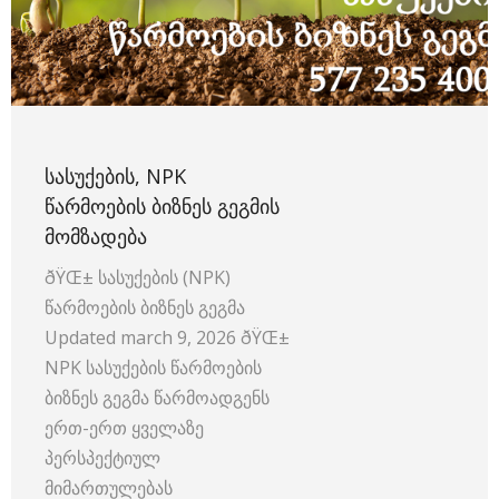
ᲡᲐᲡᲣᲥᲔᲑᲘᲡ, NPK
ᲬᲐᲠᲛᲝᲔᲑᲘᲡ ᲑᲘᲖᲜᲔᲡ ᲒᲔᲒᲛᲘᲡ
ᲛᲝᲛᲖᲐᲓᲔᲑᲐ
ðŸŒ± სასუქების (NPK)
წარმოების ბიზნეს გეგმა
Updated march 9, 2026 ðŸŒ±
NPK სასუქების წარმოების
ბიზნეს გეგმა წარმოადგენს
ერთ-ერთ ყველაზე
პერსპექტიულ
მიმართულებას