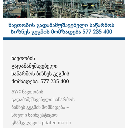
ᲜᲐᲕᲗᲝᲑᲘᲡ
ᲒᲐᲓᲐᲛᲐᲛᲣᲨᲐᲕᲔᲑᲔᲚᲘ
ᲡᲐᲬᲐᲠᲛᲝᲡ ᲑᲘᲖᲜᲔᲡ ᲒᲔᲒᲛᲘᲡ
ᲛᲝᲛᲖᲐᲓᲔᲑᲐ. 577 235 400
ðŸ›¢️ ნავთობის
გადამამუშავებელი საწარმოს
ბიზნეს გეგმის მომზადება –
სრული საინვესტიციო
გზამკვლევი Updated march