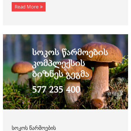
Read More
ᲡᲝᲙᲝᲡ ᲬᲐᲠᲛᲝᲔᲑᲘᲡ