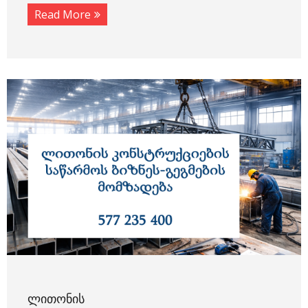
Read More
ᲚᲘᲗᲝᲜᲘᲡ