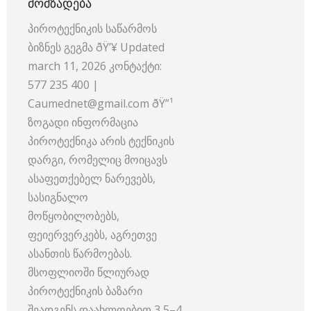
ᲛᲝᲛᲖᲐᲓᲔᲑᲐ
პიროტექნიკის საწარმოს
ბიზნეს გეგმა ðŸ’¥ Updated
march 11, 2026 კონტაქტი:
577 235 400 |
Caumednet@gmail.com ðŸ”¹
ზოგადი ინფორმაცია
პიროტექნიკა არის ტექნიკის
დარგი, რომელიც მოიცავს
ასაფეთქებელ ნარევებს,
სასიგნალო
მოწყობილობებს,
ფეიერვერკებს, აგრეთვე
ასანთის წარმოებას.
მსოფლიოში წლიურად
პიროტექნიკის ბაზარი
შეადგენს დაახლოებით 3,5–4