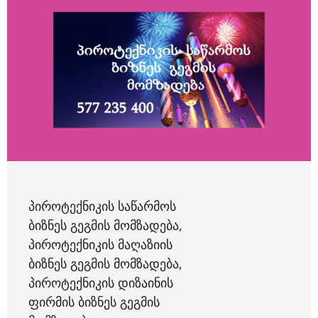
ᲞᲘᲠᲝᲢᲔᲥᲜᲘᲙᲘᲡ ᲡᲐᲬᲐᲠᲛᲝᲡ
ᲑᲘᲖᲜᲔᲡ ᲒᲔᲒᲛᲘᲡ ᲛᲝᲛᲖᲐᲓᲔᲑᲐ,
ᲞᲘᲠᲝᲢᲔᲥᲜᲘᲙᲘᲡ ᲛᲐᲦᲐᲖᲘᲘᲡ
ᲑᲘᲖᲜᲔᲡ ᲒᲔᲒᲛᲘᲡ ᲛᲝᲛᲖᲐᲓᲔᲑᲐ,
ᲞᲘᲠᲝᲢᲔᲥᲜᲘᲙᲘᲡ ᲓᲘᲖᲐᲘᲜᲘᲡ
ᲤᲘᲠᲛᲘᲡ ᲑᲘᲖᲜᲔᲡ ᲒᲔᲒᲛᲘᲡ