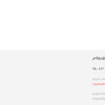
ᲙᲝᲜᲢᲐᲥ
TEL.: 577
skype: M
Caumedn
გაფრთხი
პასუხისმ