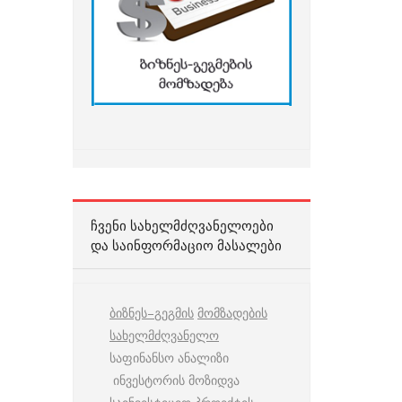
ᲩᲕᲔᲜᲘ ᲡᲐᲮᲔᲚᲛᲫᲦᲕᲐᲜᲔᲚᲝᲔᲑᲘ
ᲓᲐ ᲡᲐᲘᲜᲤᲝᲠᲛᲐᲪᲘᲝ ᲛᲐᲡᲐᲚᲔᲑᲘ
ბიზნეს
–
გეგმის
მომზადების
სახელმძღვანელო
საფინანსო ანალიზი
ინვესტორის მოზიდვა