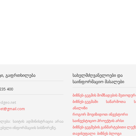
ᲢᲘ, ᲒᲐᲤᲠᲗᲮᲘᲚᲔᲑᲐ
ᲡᲐᲮᲔᲚᲛᲫᲦᲕᲐᲜᲔᲚᲝᲔᲑᲘ ᲓᲐ
ᲡᲐᲘᲜᲤᲝᲠᲛᲐᲪᲘᲝ ᲛᲐᲡᲐᲚᲔᲑᲘ
 235 400
ბიზნეს-გეგმის მომზადების მეთოდურ
ბიზნეს-გეგმაში საწარმოთა სა
edgeo.net
ანალიზი
et@gmail.com
როგორ მოვიზიდოთ ინვესტორი
საინვესტიციო პროექტის არსი
ლება: საიტის ადმინისტრაცია არაა
ბიზნეს-გეგმების განმარტებითი ლექ
გებელი ინფორმაციის სისწორეზე.
თავისუფალი ბიზნეს ბლოგი