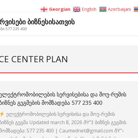
Georgian
English
Azerbaijani
ერვისები ბიზნესისათვის
ი 577 235 400
ICE CENTER PLAN
ᲔᲚᲔᲥᲢᲠᲝᲛᲝᲑᲘᲚᲔᲑᲘᲡ ᲡᲔᲠᲕᲘᲡᲔᲑᲘᲡᲐ ᲓᲐ ᲨᲝᲣ-ᲠᲣᲛᲘᲡ
ᲑᲘᲖᲜᲔᲡ ᲒᲔᲒᲛᲔᲑᲘᲡ ᲛᲝᲛᲖᲐᲓᲔᲑᲐ 577 235 400
ელექტრომობილების სერვისისა და შოუ-რუმის
ბიზნეს გეგმა Updated march 8, 2026 ðŸ“ž ბიზნეს გეგმის
მომზადება: 577 235 400 | Caumednet@gmail.com ðŸ”‹