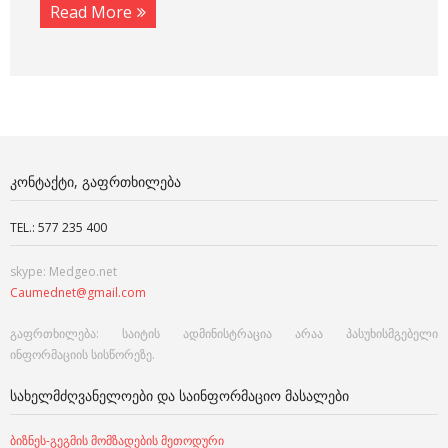
Read More
ᲙᲝᲜᲢᲐᲥᲢᲘ, ᲒᲐᲤᲠᲗᲮᲘᲚᲔᲑᲐ
TEL.: 577 235 400
skype: Medgeo.net
Caumednet@gmail.com
გაფრთხილება: საიტის ადმინისტრაცია არაა პასუხისმგებელი
ინფორმაციის სისწორეზე.
ᲡᲐᲮᲔᲚᲛᲫᲦᲕᲐᲜᲔᲚᲝᲔᲑᲘ ᲓᲐ ᲡᲐᲘᲜᲤᲝᲠᲛᲐᲪᲘᲝ ᲛᲐᲡᲐᲚᲔᲑᲘ
ბიზნეს-გეგმის მომზადების მეთოდური