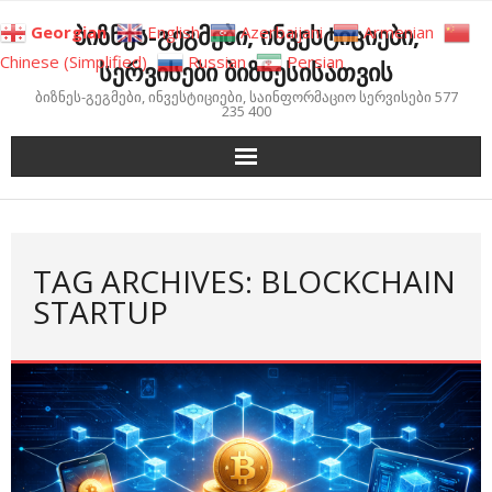
Skip
ბიზნეს-გეგმები, ინვესტიციები,
Georgian
English
Azerbaijani
Armenian
to
Chinese (Simplified)
Russian
Persian
სერვისები ბიზნესისათვის
content
ბიზნეს-გეგმები, ინვესტიციები, საინფორმაციო სერვისები 577
235 400
TAG ARCHIVES: BLOCKCHAIN
STARTUP