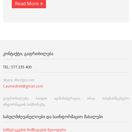
Read More
ᲙᲝᲜᲢᲐᲥᲢᲘ, ᲒᲐᲤᲠᲗᲮᲘᲚᲔᲑᲐ
TEL.: 577 235 400
skype: Medgeo.net
Caumednet@gmail.com
გაფრთხილება: საიტის ადმინისტრაცია არაა პასუხისმგებელი
ინფორმაციის სისწორეზე.
ᲡᲐᲮᲔᲚᲛᲫᲦᲕᲐᲜᲔᲚᲝᲔᲑᲘ ᲓᲐ ᲡᲐᲘᲜᲤᲝᲠᲛᲐᲪᲘᲝ ᲛᲐᲡᲐᲚᲔᲑᲘ
ბიზნეს-გეგმის მომზადების მეთოდური