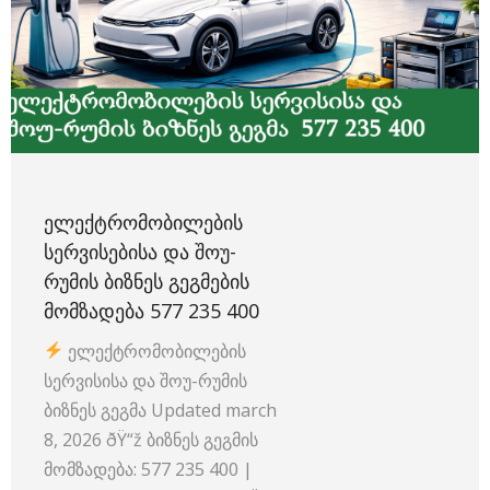
ᲔᲚᲔᲥᲢᲠᲝᲛᲝᲑᲘᲚᲔᲑᲘᲡ
ᲡᲔᲠᲕᲘᲡᲔᲑᲘᲡᲐ ᲓᲐ ᲨᲝᲣ-
ᲠᲣᲛᲘᲡ ᲑᲘᲖᲜᲔᲡ ᲒᲔᲒᲛᲔᲑᲘᲡ
ᲛᲝᲛᲖᲐᲓᲔᲑᲐ 577 235 400
ელექტრომობილების
სერვისისა და შოუ-რუმის
ბიზნეს გეგმა Updated march
8, 2026 ðŸ“ž ბიზნეს გეგმის
მომზადება: 577 235 400 |