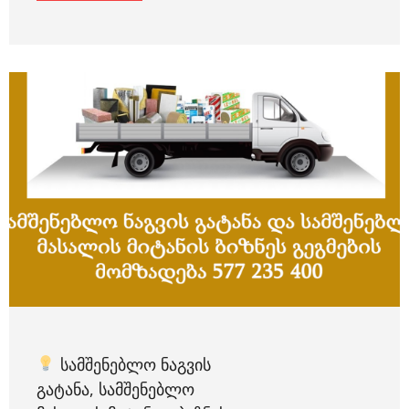
ᲡᲐᲛᲨᲔᲜᲔᲑᲚᲝ ᲜᲐᲒᲕᲘᲡ
ᲒᲐᲢᲐᲜᲐ, ᲡᲐᲛᲨᲔᲜᲔᲑᲚᲝ