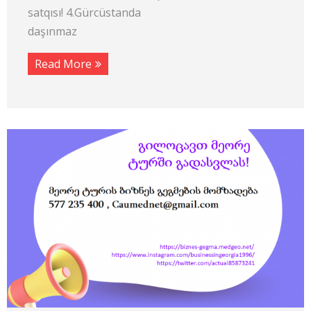
satqısı! 4.Gürcüstanda
daşınmaz
Read More