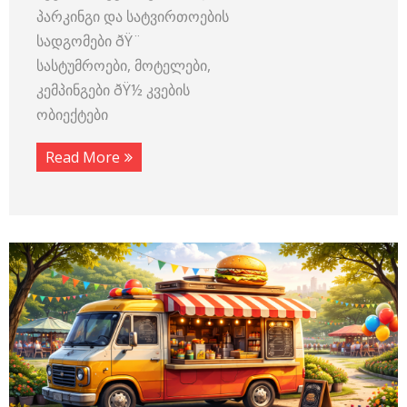
პარკინგი და სატვირთოების
სადგომები ðŸ¨
სასტუმროები, მოტელები,
კემპინგები ðŸ½ კვების
ობიექტები
Read More