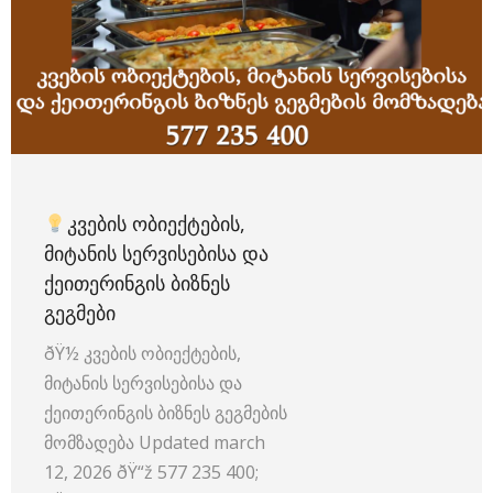
ᲙᲕᲔᲑᲘᲡ ᲝᲑᲘᲔᲥᲢᲔᲑᲘᲡ,
ᲛᲘᲢᲐᲜᲘᲡ ᲡᲔᲠᲕᲘᲡᲔᲑᲘᲡᲐ ᲓᲐ
ᲥᲔᲘᲗᲔᲠᲘᲜᲒᲘᲡ ᲑᲘᲖᲜᲔᲡ
ᲒᲔᲒᲛᲔᲑᲘ
ðŸ½
კვების ობიექტების,
მიტანის სერვისებისა და
ქეითერინგის ბიზნეს გეგმების
მომზადება Updated march
12, 2026 ðŸ“ž 577 235 400;