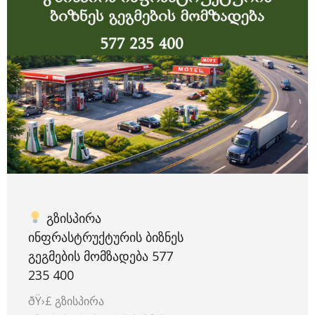
ᲒᲖᲘᲡᲞᲘᲠᲐ
ᲘᲜᲤᲠᲐᲡᲢᲠᲣᲥᲢᲣᲠᲘᲡ ᲑᲘᲖᲜᲔᲡ
ᲒᲔᲒᲛᲔᲑᲘᲡ ᲛᲝᲛᲖᲐᲓᲔᲑᲐ 577
235 400
ðŸ›£
გზისპირა