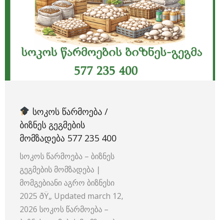
ᲡᲝᲙᲝᲡ ᲬᲐᲠᲛᲝᲔᲑᲐ /
ᲑᲘᲖᲜᲔᲡ ᲒᲔᲒᲛᲔᲑᲘᲡ
ᲛᲝᲛᲖᲐᲓᲔᲑᲐ 577 235 400
სოკოს წარმოება – ბიზნეს
გეგმების მომზადება |
მომგებიანი აგრო ბიზნესი
2025 ðŸ„ Updated march 12,
2026 სოკოს წარმოება –