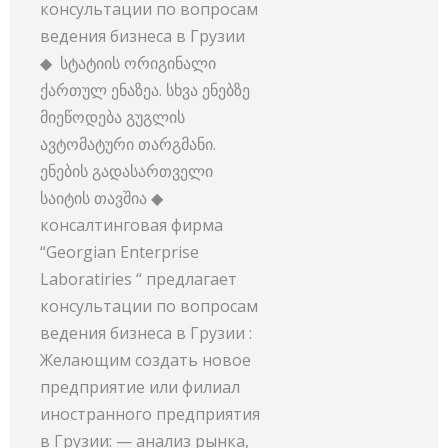
консультации по вопросам
ведения бизнеса в Грузии
◆ სტატიის ორიგინალი
ქართულ ენაზეა. სხვა ენებზე
მიეწოდება გუგლის
ავტომატური თარგმანი.
ენების გადასართველი
საიტის თავშია ◆
консалтинговая фирма
“Georgian Enterprise
Laboratiries “ предлагает
консультации по вопросам
ведения бизнеса в Грузии :
Желающим создать новое
предприятие или филиал
иностранного предприятия
в Грузии: — анализ рынка,