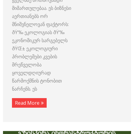
მიმართულებაა. ეს ბიზნესი
აერთიანებს ორ
მნიშვნელოვან ფაქტორს:
ðŸ‘‰ ეკოლოგიას ðŸ‘‰
ეკონომიკურ სარგებელს
ðŸŒ± ეკოლოგიური
პრობლემები კვების
მრეწველობა
ყოველდღიურად
წარმოქმნის ტონობით
ნარჩენს. ეს
Read More