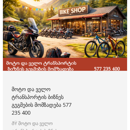
ᲛᲝᲢᲝ ᲓᲐ ᲕᲔᲚᲝ
ᲢᲠᲐᲜᲡᲞᲝᲠᲢᲘᲡ ᲑᲘᲖᲜᲔᲡ
ᲒᲔᲒᲛᲔᲑᲘᲡ ᲛᲝᲛᲖᲐᲓᲔᲑᲐ 577
235 400
ðŸ️ მოტო და ველო