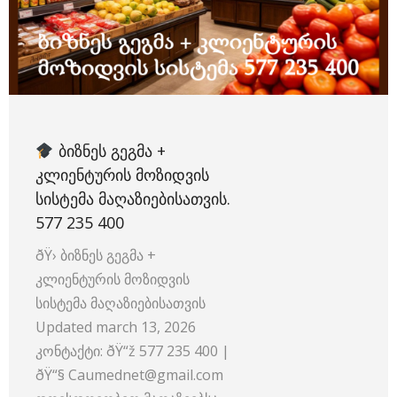
ᲑᲘᲖᲜᲔᲡ ᲒᲔᲒᲛᲐ +
ᲙᲚᲘᲔᲜᲢᲣᲠᲘᲡ ᲛᲝᲖᲘᲓᲕᲘᲡ
ᲡᲘᲡᲢᲔᲛᲐ ᲛᲐᲦᲐᲖᲘᲔᲑᲘᲡᲐᲗᲕᲘᲡ.
577 235 400
ðŸ›️ ბიზნეს გეგმა +
კლიენტურის მოზიდვის
სისტემა მაღაზიებისათვის
Updated march 13, 2026
კონტაქტი: ðŸ“ž 577 235 400 |
ðŸ“§ Caumednet@gmail.com