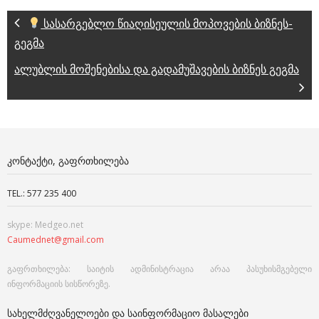
სასარგებლო წიაღისეულის მოპოვების ბიზნეს-
გეგმა
ალუბლის მოშენებისა და გადამუშავების ბიზნეს გეგმა
ᲙᲝᲜᲢᲐᲥᲢᲘ, ᲒᲐᲤᲠᲗᲮᲘᲚᲔᲑᲐ
TEL.: 577 235 400
skype: Medgeo.net
Caumednet@gmail.com
გაფრთხილება: საიტის ადმინისტრაცია არაა პასუხისმგებელი
ინფორმაციის სისწორეზე.
ᲡᲐᲮᲔᲚᲛᲫᲦᲕᲐᲜᲔᲚᲝᲔᲑᲘ ᲓᲐ ᲡᲐᲘᲜᲤᲝᲠᲛᲐᲪᲘᲝ ᲛᲐᲡᲐᲚᲔᲑᲘ