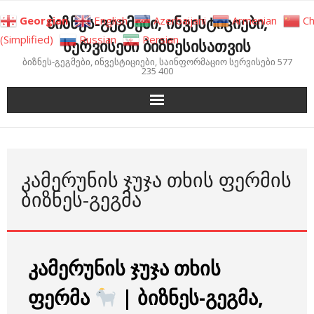
Skip
ბიზნეს-გეგმები, ინვესტიციები,
Georgian
English
Azerbaijani
Armenian
Ch
to
(Simplified)
Russian
Persian
სერვისები ბიზნესისათვის
content
ბიზნეს-გეგმები, ინვესტიციები, საინფორმაციო სერვისები 577
235 400
ᲙᲐᲛᲔᲠᲣᲜᲘᲡ ᲯᲣᲯᲐ ᲗᲮᲘᲡ ᲤᲔᲠᲛᲘᲡ
ᲑᲘᲖᲜᲔᲡ-ᲒᲔᲒᲛᲐ
კამერუნის ჯუჯა თხის
ფერმა
| ბიზნეს-გეგმა,