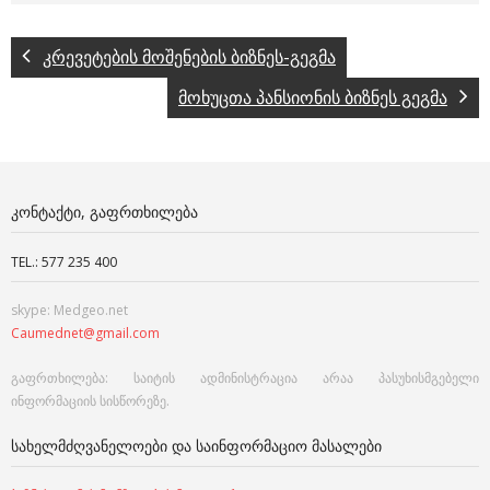
კრევეტების მოშენების ბიზნეს-გეგმა
მოხუცთა პანსიონის ბიზნეს გეგმა
ᲙᲝᲜᲢᲐᲥᲢᲘ, ᲒᲐᲤᲠᲗᲮᲘᲚᲔᲑᲐ
TEL.: 577 235 400
skype: Medgeo.net
Caumednet@gmail.com
გაფრთხილება: საიტის ადმინისტრაცია არაა პასუხისმგებელი
ინფორმაციის სისწორეზე.
ᲡᲐᲮᲔᲚᲛᲫᲦᲕᲐᲜᲔᲚᲝᲔᲑᲘ ᲓᲐ ᲡᲐᲘᲜᲤᲝᲠᲛᲐᲪᲘᲝ ᲛᲐᲡᲐᲚᲔᲑᲘ