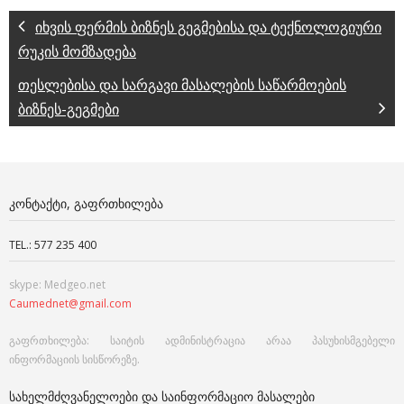
იხვის ფერმის ბიზნეს გეგმებისა და ტექნოლოგიური
რუკის მომზადება
თესლებისა და სარგავი მასალების საწარმოების
ბიზნეს-გეგმები
ᲙᲝᲜᲢᲐᲥᲢᲘ, ᲒᲐᲤᲠᲗᲮᲘᲚᲔᲑᲐ
TEL.: 577 235 400
skype: Medgeo.net
Caumednet@gmail.com
გაფრთხილება: საიტის ადმინისტრაცია არაა პასუხისმგებელი
ინფორმაციის სისწორეზე.
ᲡᲐᲮᲔᲚᲛᲫᲦᲕᲐᲜᲔᲚᲝᲔᲑᲘ ᲓᲐ ᲡᲐᲘᲜᲤᲝᲠᲛᲐᲪᲘᲝ ᲛᲐᲡᲐᲚᲔᲑᲘ