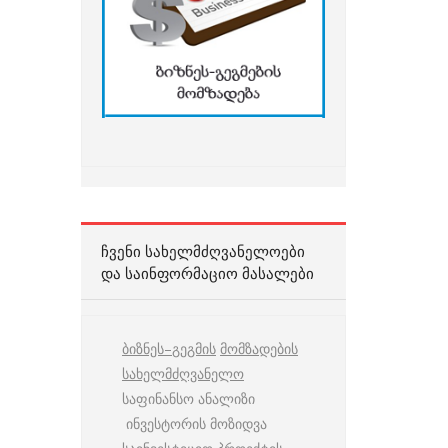
ᲩᲕᲔᲜᲘ ᲡᲐᲮᲔᲚᲛᲫᲦᲕᲐᲜᲔᲚᲝᲔᲑᲘ
ᲓᲐ ᲡᲐᲘᲜᲤᲝᲠᲛᲐᲪᲘᲝ ᲛᲐᲡᲐᲚᲔᲑᲘ
ბიზნეს
–
გეგმის
მომზადების
სახელმძღვანელო
საფინანსო ანალიზი
ინვესტორის მოზიდვა