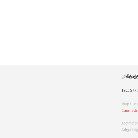
ᲙᲝᲜᲢᲐᲥ
TEL.: 577
skype: M
Caumedn
გაფრთხი
პასუხისმ