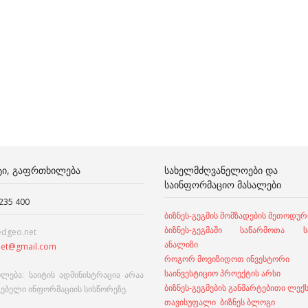
ᲢᲘ, ᲒᲐᲤᲠᲗᲮᲘᲚᲔᲑᲐ
ᲡᲐᲮᲔᲚᲛᲫᲦᲕᲐᲜᲔᲚᲝᲔᲑᲘ ᲓᲐ
ᲡᲐᲘᲜᲤᲝᲠᲛᲐᲪᲘᲝ ᲛᲐᲡᲐᲚᲔᲑᲘ
 235 400
ბიზნეს-გეგმის მომზადების მეთოდურ
ბიზნეს-გეგმაში საწარმოთა სა
edgeo.net
ანალიზი
et@gmail.com
როგორ მოვიზიდოთ ინვესტორი
საინვესტიციო პროექტის არსი
ლება: საიტის ადმინისტრაცია არაა
ბიზნეს-გეგმების განმარტებითი ლექ
გებელი ინფორმაციის სისწორეზე.
თავისუფალი ბიზნეს ბლოგი