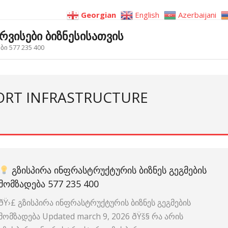
Georgian
English
Azerbaijani
ერვისები ბიზნესისათვის
ი 577 235 400
ORT INFRASTRUCTURE
ᲒᲖᲘᲡᲞᲘᲠᲐ ᲘᲜᲤᲠᲐᲡᲢᲠᲣᲥᲢᲣᲠᲘᲡ ᲑᲘᲖᲜᲔᲡ ᲒᲔᲒᲛᲔᲑᲘᲡ
ᲛᲝᲛᲖᲐᲓᲔᲑᲐ 577 235 400
ðŸ›£
გზისპირა ინფრასტრუქტურის ბიზნეს გეგმების
მომზადება Updated march 9, 2026 ðŸš§ რა არის