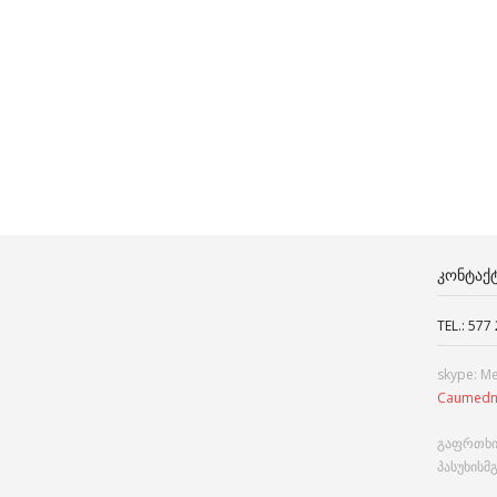
ᲙᲝᲜᲢᲐᲥ
TEL.: 577
skype: M
Caumedn
გაფრთხი
პასუხისმ