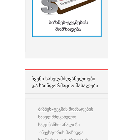
ᲩᲕᲔᲜᲘ ᲡᲐᲮᲔᲚᲛᲫᲦᲕᲐᲜᲔᲚᲝᲔᲑᲘ
ᲓᲐ ᲡᲐᲘᲜᲤᲝᲠᲛᲐᲪᲘᲝ ᲛᲐᲡᲐᲚᲔᲑᲘ
ბიზნეს
–
გეგმის
მომზადების
სახელმძღვანელო
საფინანსო ანალიზი
ინვესტორის მოზიდვა