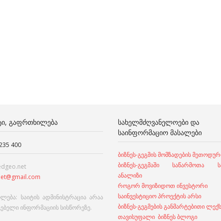
ᲢᲘ, ᲒᲐᲤᲠᲗᲮᲘᲚᲔᲑᲐ
ᲡᲐᲮᲔᲚᲛᲫᲦᲕᲐᲜᲔᲚᲝᲔᲑᲘ ᲓᲐ
ᲡᲐᲘᲜᲤᲝᲠᲛᲐᲪᲘᲝ ᲛᲐᲡᲐᲚᲔᲑᲘ
 235 400
ბიზნეს-გეგმის მომზადების მეთოდურ
ბიზნეს-გეგმაში საწარმოთა სა
edgeo.net
ანალიზი
et@gmail.com
როგორ მოვიზიდოთ ინვესტორი
საინვესტიციო პროექტის არსი
ლება: საიტის ადმინისტრაცია არაა
ბიზნეს-გეგმების განმარტებითი ლექ
გებელი ინფორმაციის სისწორეზე.
თავისუფალი ბიზნეს ბლოგი