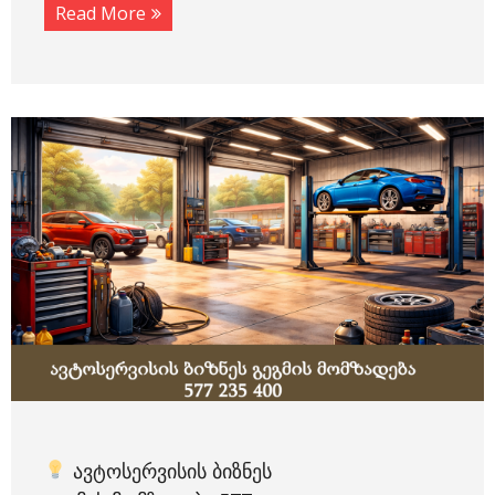
Read More
ᲐᲕᲢᲝᲡᲔᲠᲕᲘᲡᲘᲡ ᲑᲘᲖᲜᲔᲡ