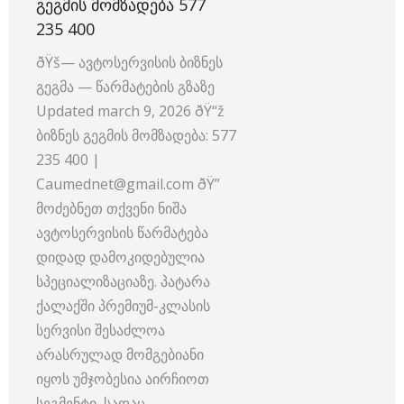
ᲒᲔᲒᲛᲘᲡ ᲛᲝᲛᲖᲐᲓᲔᲑᲐ 577
235 400
ðŸš— ავტოსერვისის ბიზნეს
გეგმა — წარმატების გზაზე
Updated march 9, 2026 ðŸ“ž
ბიზნეს გეგმის მომზადება: 577
235 400 |
Caumednet@gmail.com ðŸ”
მოძებნეთ თქვენი ნიშა
ავტოსერვისის წარმატება
დიდად დამოკიდებულია
სპეციალიზაციაზე. პატარა
ქალაქში პრემიუმ-კლასის
სერვისი შესაძლოა
არასრულად მომგებიანი
იყოს უმჯობესია აირჩიოთ
სეგმენტი, სადაც