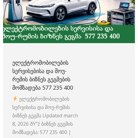
ᲔᲚᲔᲥᲢᲠᲝᲛᲝᲑᲘᲚᲔᲑᲘᲡ
ᲡᲔᲠᲕᲘᲡᲔᲑᲘᲡᲐ ᲓᲐ ᲨᲝᲣ-
ᲠᲣᲛᲘᲡ ᲑᲘᲖᲜᲔᲡ ᲒᲔᲒᲛᲔᲑᲘᲡ
ᲛᲝᲛᲖᲐᲓᲔᲑᲐ 577 235 400
ელექტრომობილების
სერვისისა და შოუ-რუმის
ბიზნეს გეგმა Updated march
8, 2026 ðŸ“ž ბიზნეს გეგმის
მომზადება: 577 235 400 |