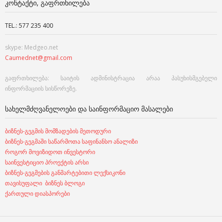
ᲙᲝᲜᲢᲐᲥᲢᲘ, ᲒᲐᲤᲠᲗᲮᲘᲚᲔᲑᲐ
TEL.: 577 235 400
skype: Medgeo.net
Caumednet@gmail.com
გაფრთხილება: საიტის ადმინისტრაცია არაა პასუხისმგებელი
ინფორმაციის სისწორეზე.
ᲡᲐᲮᲔᲚᲛᲫᲦᲕᲐᲜᲔᲚᲝᲔᲑᲘ ᲓᲐ ᲡᲐᲘᲜᲤᲝᲠᲛᲐᲪᲘᲝ ᲛᲐᲡᲐᲚᲔᲑᲘ
ბიზნეს-გეგმის მომზადების მეთოდური
ბიზნეს-გეგმაში საწარმოთა საფინანსო ანალიზი
როგორ მოვიზიდოთ ინვესტორი
საინვესტიციო პროექტის არსი
ბიზნეს-გეგმების განმარტებითი ლექსიკონი
თავისუფალი ბიზნეს ბლოგი
ქართული დიასპორები