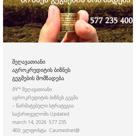
ᲨᲔᲦᲐᲕᲐᲗᲘᲐᲜᲘ
ᲐᲒᲠᲝᲙᲠᲔᲓᲘᲢᲘᲡ ᲑᲘᲖᲜᲔᲡ
ᲒᲔᲒᲛᲔᲑᲘᲡ ᲛᲝᲛᲖᲐᲓᲔᲑᲐ
ðŸ’° შეღავათიანი
აგროკრედიტის ბიზნეს გეგმა
– წარმატებული სტრატეგია
საქართველოში Updated
march 14, 2026 577 235
400; ელფოსტა: Caumednet@