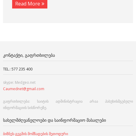
Read More
ᲙᲝᲜᲢᲐᲥᲢᲘ, ᲒᲐᲤᲠᲗᲮᲘᲚᲔᲑᲐ
TEL.: 577 235 400
skype: Medgeo.net
Caumednet@gmail.com
გაფრთხილება: საიტის ადმინისტრაცია არაა პასუხისმგებელი
ინფორმაციის სისწორეზე.
ᲡᲐᲮᲔᲚᲛᲫᲦᲕᲐᲜᲔᲚᲝᲔᲑᲘ ᲓᲐ ᲡᲐᲘᲜᲤᲝᲠᲛᲐᲪᲘᲝ ᲛᲐᲡᲐᲚᲔᲑᲘ
ბიზნეს-გეგმის მომზადების მეთოდური