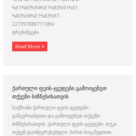
%E1%83%94%E1%83%91%E1
%83%98%E1%83%97-
227397088711386/
ტრენინგები
Read More
ᲥᲐᲠᲗᲣᲚᲘ ᲤᲔᲘᲡ-ᲯᲒᲣᲤᲔᲑᲘ ᲒᲐᲛᲝᲘᲧᲔᲜᲔᲗ
ᲗᲥᲕᲔᲜᲘ ᲑᲘᲖᲜᲔᲡᲘᲡᲐᲗᲕᲘᲡ
საქმიანი ქართული ფეის-ჯგუფები .
გაწევრიანდით და გამოიყენეთ თქვენი
ბიზნესისათვის ქართული ფეის-ჯგუფები თუკი
თქვენ დაინტერესებული ხართ სოც.მედიით ,