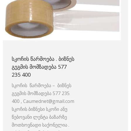
ᲡᲙᲝᲩᲘᲡ ᲬᲐᲠᲛᲝᲔᲑᲐ . ᲑᲘᲖᲜᲔᲡ
ᲒᲔᲒᲛᲘᲡ ᲛᲝᲛᲖᲐᲓᲔᲑᲐ 577
235 400
სკოჩის წარმოება – ბიზნეს
გეგმის მომზადება 577 235
400 , Сaumednet@gmail.com
სკოჩის ბიზნესი სკოჩი ანუ
წებოვანი ლენტა ბაზარზე
მოთხოვნადი საქონელია .