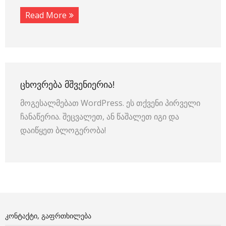
Read More
ᲪᲮᲝᲕᲠᲔᲑᲐ ᲛᲨᲕᲔᲜᲘᲔᲠᲘᲐ!
მოგესალმებათ WordPress. ეს თქვენი პირველი
ჩანაწერია. შეცვალეთ, ან წაშალეთ იგი და
დაიწყეთ ბლოგერობა!
ᲙᲝᲜᲢᲐᲥᲢᲘ, ᲒᲐᲤᲠᲗᲮᲘᲚᲔᲑᲐ