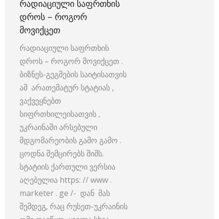
ᲠᲐᲓᲘᲐᲪᲘᲣᲚᲘ ᲡᲐᲤᲠᲗᲮᲘᲡ
ᲓᲠᲝᲡ – ᲠᲝᲒᲝᲠ
ᲛᲝᲕᲘᲥᲪᲔᲗ
რადიაციული საფრთხის
დროს – როგორ მოვიქცეთ .
ბიზნეს-გეგმების საიტისათვის
ამ არათემატურ სტატიას ,
ვაქვეყნებთ
სიფრთხილეისათვის ,
უკრაინაში არსებული
მდგომარეობის გამო გამო .
ცოდნა შემცირებს შიშს.
სტატიის ქართული ვერსია
აღებულია https: // www .
marketer . ge /- დან მას
შემდეგ, რაც რუსეთ-უკრაინის