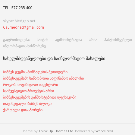
TEL.: 577 235 400
skype: Medgeo.net
Caumednet@gmail.com
გაფრთხილება: საიტის ადმინისტრაცია არაა პასუხისმგებელი
ინფორმაციის სისწორეზე.
ᲡᲐᲮᲔᲚᲛᲫᲦᲕᲐᲜᲔᲚᲝᲔᲑᲘ ᲓᲐ ᲡᲐᲘᲜᲤᲝᲠᲛᲐᲪᲘᲝ ᲛᲐᲡᲐᲚᲔᲑᲘ
ბიზნეს-გეგმის მომზადების მეთოდური
ბიზნეს-გეგმაში საწარმოთა საფინანსო ანალიზი
როგორ მოვიზიდოთ ინვესტორი
საინვესტიციო პროექტის არსი
ბიზნეს-გეგმების განმარტებითი ლექსიკონი
თავისუფალი ბიზნეს ბლოგი
ქართული დიასპორები
Theme by
Think Up Themes Ltd
. Powered by
WordPress
.