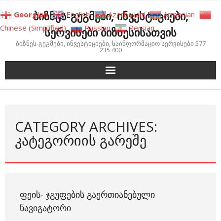
Skip
ბიზნეს-გეგმები, ინვესტიციები,
Georgian
English
Azerbaijani
Armenian
to
Chinese (Simplified)
Russian
Persian
სერვისები ბიზნესისათვის
content
ბიზნეს-გეგმები, ინვესტიციები, საინფორმაციო სერვისები 577
235 400
CATEGORY ARCHIVES:
ᲙᲐᲢᲔᲒᲝᲠᲘᲘᲡ ᲒᲐᲠᲔᲨᲔ
ᲤᲔᲘᲡ- ᲯᲒᲣᲤᲔᲑᲘᲡ ᲒᲐᲔᲠᲗᲘᲐᲜᲔᲑᲣᲚᲘ
ᲜᲐᲕᲘᲒᲐᲢᲝᲠᲘ