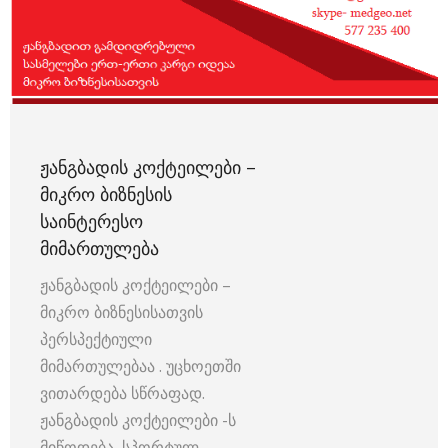
ᲟᲐᲜᲒᲑᲐᲓᲘᲡ ᲙᲝᲥᲢᲔᲘᲚᲔᲑᲘ –
ᲛᲘᲙᲠᲝ ᲑᲘᲖᲜᲔᲡᲘᲡ
ᲡᲐᲘᲜᲢᲔᲠᲔᲡᲝ
ᲛᲘᲛᲐᲠᲗᲣᲚᲔᲑᲐ
ჟანგბადის კოქტეილები –
მიკრო ბიზნესისათვის
პერსპექტიული
მიმართულებაა . უცხოეთში
ვითარდება სწრაფად.
ჟანგბადის კოქტეილები -ს
მიწოდება სპორტულ