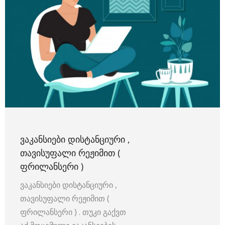
ᲕᲐᲙᲐᲜᲡᲘᲔᲑᲘ ᲓᲘᲡᲢᲐᲜᲪᲘᲣᲠᲘ ,
ᲗᲐᲕᲘᲡᲣᲤᲐᲚᲘ ᲠᲔᲟᲘᲛᲘᲗ (
ᲤᲠᲘᲚᲐᲜᲡᲔᲠᲘ )
ვაკანსიები დისტანციური ,
თავისუფალი რეჟიმით (
ფრილანსერი ) . თუკი გაქვთ