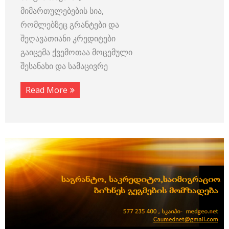
მიმართულებების სია,
რომლებზეც გრანტები და
შეღავათიანი კრედიტები
გაიცემა ქვემოთაა მოცემული
შესანახი და სამაცივრე
Read More