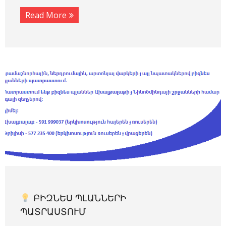
Read More
ԲԻԶՆԵՍ ՊԼԱՆՆԵՐԻ
ՊԱՏՐԱՍՏՈՒՄ