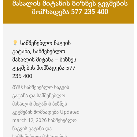
ᲡᲐᲛᲨᲔᲜᲔᲑᲚᲝ ᲜᲐᲒᲕᲘᲡ
ᲒᲐᲢᲐᲜᲐ, ᲡᲐᲛᲨᲔᲜᲔᲑᲚᲝ
ᲛᲐᲡᲐᲚᲘᲡ ᲛᲘᲢᲐᲜᲐ – ᲑᲘᲖᲜᲔᲡ
ᲒᲔᲒᲛᲔᲑᲘᲡ ᲛᲝᲛᲖᲐᲓᲔᲑᲐ 577
235 400
ðŸšš სამშენებლო ნაგვის
გატანა და სამშენებლო
მასალის მიტანის ბიზნეს
გეგმების მომზადება Updated
march 12, 2026 სამშენებლო
ნაგვის გატანა და
სამშენებლო მასალების