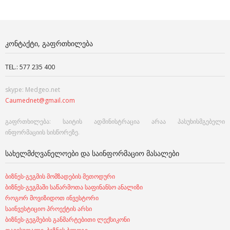
ᲙᲝᲜᲢᲐᲥᲢᲘ, ᲒᲐᲤᲠᲗᲮᲘᲚᲔᲑᲐ
TEL.: 577 235 400
skype: Medgeo.net
Caumednet@gmail.com
გაფრთხილება: საიტის ადმინისტრაცია არაა პასუხისმგებელი
ინფორმაციის სისწორეზე.
ᲡᲐᲮᲔᲚᲛᲫᲦᲕᲐᲜᲔᲚᲝᲔᲑᲘ ᲓᲐ ᲡᲐᲘᲜᲤᲝᲠᲛᲐᲪᲘᲝ ᲛᲐᲡᲐᲚᲔᲑᲘ
ბიზნეს-გეგმის მომზადების მეთოდური
ბიზნეს-გეგმაში საწარმოთა საფინანსო ანალიზი
როგორ მოვიზიდოთ ინვესტორი
საინვესტიციო პროექტის არსი
ბიზნეს-გეგმების განმარტებითი ლექსიკონი