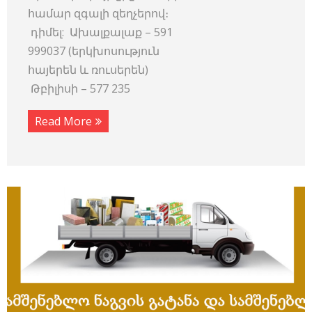
համար զգալի զեղչերով։
դիմել: Ախալքալաք – 591
999037 (երկխոսություն
հայերեն և ռուսերեն)
Թբիլիսի – 577 235
Read More