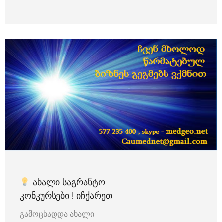
ᲐᲮᲐᲚᲘ ᲡᲐᲒᲠᲐᲜᲢᲝ
ᲙᲝᲜᲙᲣᲠᲡᲔᲑᲘ ! ᲘᲩᲥᲐᲠᲔᲗ
გამოცხადდა ახალი