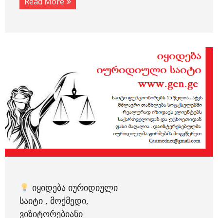
Read More
ᲘᲧᲘᲓᲔᲑᲐ ᲘᲣᲠᲘᲓᲘᲣᲚᲘ
ᲡᲐᲘᲢᲘ , ᲛᲝᲥᲛᲔᲓᲘ,
ᲕᲘᲖᲘᲢᲝᲠᲔᲑᲘᲐᲜᲘ