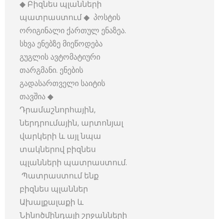
◆ Բիզնես պլանների
պատրաստում ◆ პოსტის
ორიგინალი ქართულ ენაზეა.
სხვა ენებზე მიეწოდება
გუგლის ავტომატიური
თარგმანი. ენების
გადასართველი საიტის
თავშია ◆
Դրամաշնորհային,
ներդրումային, արտոնյալ
վարկերի և այլ նպա
տակներով բիզնես
պլանների պատրաստում.
Պատրաստում ենք
բիզնես պլաններ
Ախալքալաքի և
Նինոծմինդայի շրջանների