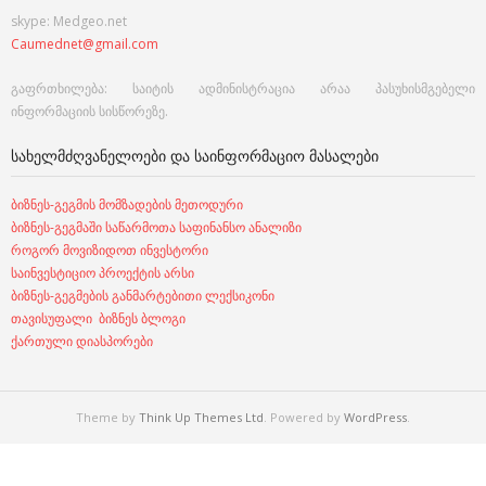
skype: Medgeo.net
Caumednet@gmail.com
გაფრთხილება: საიტის ადმინისტრაცია არაა პასუხისმგებელი
ინფორმაციის სისწორეზე.
ᲡᲐᲮᲔᲚᲛᲫᲦᲕᲐᲜᲔᲚᲝᲔᲑᲘ ᲓᲐ ᲡᲐᲘᲜᲤᲝᲠᲛᲐᲪᲘᲝ ᲛᲐᲡᲐᲚᲔᲑᲘ
ბიზნეს-გეგმის მომზადების მეთოდური
ბიზნეს-გეგმაში საწარმოთა საფინანსო ანალიზი
როგორ მოვიზიდოთ ინვესტორი
საინვესტიციო პროექტის არსი
ბიზნეს-გეგმების განმარტებითი ლექსიკონი
თავისუფალი ბიზნეს ბლოგი
ქართული დიასპორები
Theme by
Think Up Themes Ltd
. Powered by
WordPress
.