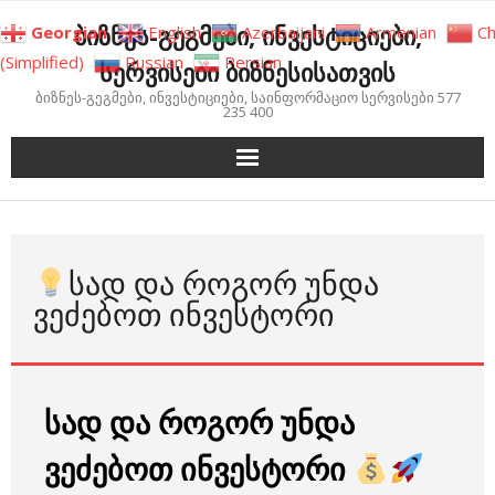
Skip
ბიზნეს-გეგმები, ინვესტიციები,
Georgian
English
Azerbaijani
Armenian
Ch
to
(Simplified)
Russian
Persian
სერვისები ბიზნესისათვის
content
ბიზნეს-გეგმები, ინვესტიციები, საინფორმაციო სერვისები 577
235 400
ᲡᲐᲓ ᲓᲐ ᲠᲝᲒᲝᲠ ᲣᲜᲓᲐ
ᲕᲔᲫᲔᲑᲝᲗ ᲘᲜᲕᲔᲡᲢᲝᲠᲘ
სად და როგორ უნდა
ვეძებოთ ინვესტორი