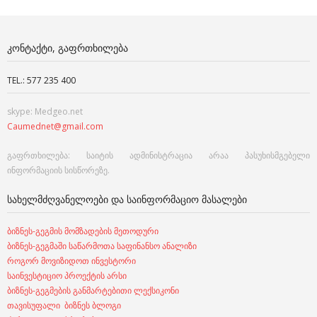
ᲙᲝᲜᲢᲐᲥᲢᲘ, ᲒᲐᲤᲠᲗᲮᲘᲚᲔᲑᲐ
TEL.: 577 235 400
skype: Medgeo.net
Caumednet@gmail.com
გაფრთხილება: საიტის ადმინისტრაცია არაა პასუხისმგებელი
ინფორმაციის სისწორეზე.
ᲡᲐᲮᲔᲚᲛᲫᲦᲕᲐᲜᲔᲚᲝᲔᲑᲘ ᲓᲐ ᲡᲐᲘᲜᲤᲝᲠᲛᲐᲪᲘᲝ ᲛᲐᲡᲐᲚᲔᲑᲘ
ბიზნეს-გეგმის მომზადების მეთოდური
ბიზნეს-გეგმაში საწარმოთა საფინანსო ანალიზი
როგორ მოვიზიდოთ ინვესტორი
საინვესტიციო პროექტის არსი
ბიზნეს-გეგმების განმარტებითი ლექსიკონი
თავისუფალი ბიზნეს ბლოგი