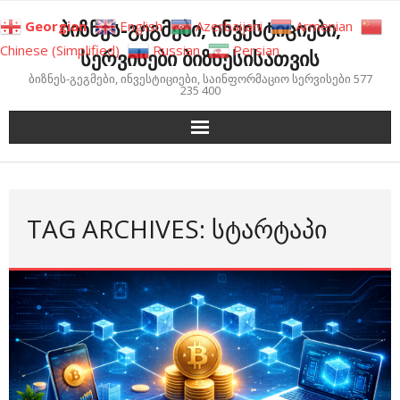
Skip
ბიზნეს-გეგმები, ინვესტიციები,
Georgian
English
Azerbaijani
Armenian
to
Chinese (Simplified)
Russian
Persian
სერვისები ბიზნესისათვის
content
ბიზნეს-გეგმები, ინვესტიციები, საინფორმაციო სერვისები 577
235 400
TAG ARCHIVES: ᲡᲢᲐᲠᲢᲐᲞᲘ