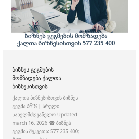
ᲑᲘᲖᲜᲔᲡ ᲒᲔᲒᲛᲔᲑᲘᲡ
ᲛᲝᲛᲖᲐᲓᲔᲑᲐ ᲥᲐᲚᲗᲐ
ᲑᲘᲖᲜᲔᲡᲘᲡᲗᲕᲘᲡ
ქალთა ბიზნესისთვის ბიზნეს
გეგმა ðŸ’¼ | სრული
სახელმძღვანელო Updated
march 16, 2026 ☎ ბიზნეს
გეგმის შეკვეთა: 577 235 400;