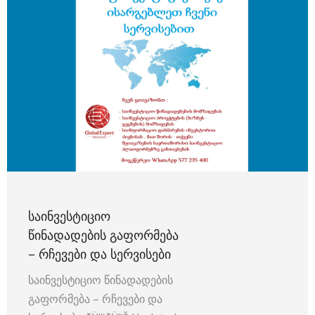
ᲡᲐᲘᲜᲕᲔᲡᲢᲘᲪᲘᲝ
ᲬᲘᲜᲐᲓᲐᲓᲔᲑᲘᲡ ᲒᲐᲤᲝᲠᲛᲔᲑᲐ
– ᲠᲩᲔᲕᲔᲑᲘ ᲓᲐ ᲡᲔᲠᲕᲘᲡᲔᲑᲘ
საინვესტიციო წინადადების
გაფორმება – რჩევები და