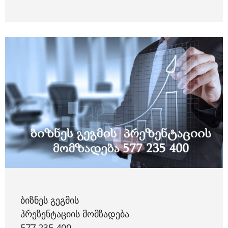
ᲑᲘᲖᲜᲔᲡ ᲒᲔᲒᲛᲘᲡ
ᲞᲠᲔᲖᲔᲜᲢᲐᲪᲘᲘᲡ ᲛᲝᲛᲖᲐᲓᲔᲑᲐ
577 235 400