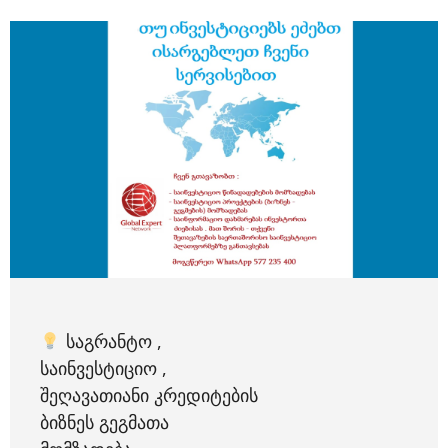
ᲡᲐᲒᲠᲐᲜᲢᲝ ,
ᲡᲐᲘᲜᲕᲔᲡᲢᲘᲪᲘᲝ ,
ᲨᲔᲦᲐᲕᲐᲗᲘᲐᲜᲘ ᲙᲠᲔᲓᲘᲢᲔᲑᲘᲡ
ᲑᲘᲖᲜᲔᲡ ᲒᲔᲒᲛᲐᲗᲐ