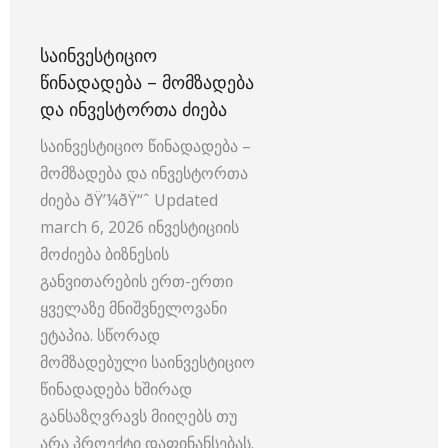
ᲡᲐᲘᲜᲕᲔᲡᲢᲘᲪᲘᲝ
ᲬᲘᲜᲐᲓᲐᲓᲔᲑᲐ – ᲛᲝᲛᲖᲐᲓᲔᲑᲐ
ᲓᲐ ᲘᲜᲕᲔᲡᲢᲝᲠᲗᲐ ᲫᲘᲔᲑᲐ
საინვესტიციო წინადადება –
მომზადება და ინვესტორთა
ძიება ðŸ’¼ðŸ“ˆ Updated
march 6, 2026 ინვესტიციის
მოძიება ბიზნესის
განვითარების ერთ-ერთი
ყველაზე მნიშვნელოვანი
ეტაპია. სწორად
მომზადებული საინვესტიციო
წინადადება ხშირად
განსაზღვრავს მიიღებს თუ
არა პროექტი დაფინანსებას.