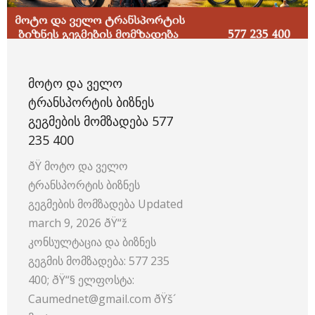
ᲛᲝᲢᲝ ᲓᲐ ᲕᲔᲚᲝ
ᲢᲠᲐᲜᲡᲞᲝᲠᲢᲘᲡ ᲑᲘᲖᲜᲔᲡ
ᲒᲔᲒᲛᲔᲑᲘᲡ ᲛᲝᲛᲖᲐᲓᲔᲑᲐ 577
235 400
ðŸ️ მოტო და ველო
ტრანსპორტის ბიზნეს
გეგმების მომზადება Updated
march 9, 2026 ðŸ“ž
კონსულტაცია და ბიზნეს
გეგმის მომზადება: 577 235
400; ðŸ“§ ელფოსტა:
Caumednet@gmail.com ðŸš´