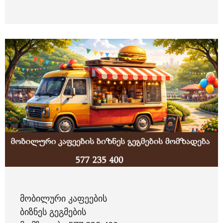
ᲛᲝᲑᲘᲚᲣᲠᲘ ᲙᲐᲤᲔᲔᲑᲘᲡ
ᲑᲘᲖᲜᲔᲡ ᲒᲔᲒᲛᲔᲑᲘᲡ