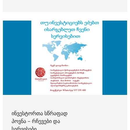
ᲘᲜᲕᲔᲡᲢᲝᲠᲗᲐ ᲡᲬᲠᲐᲤᲐᲓ
ᲞᲝᲕᲜᲐ – ᲠᲩᲔᲕᲔᲑᲘ ᲓᲐ
ᲡᲔᲠᲕᲘᲡᲔᲑᲘ