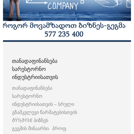
ᲗᲐᲜᲐᲓᲐᲤᲘᲜᲐᲜᲡᲔᲑᲐ
ᲡᲐᲠᲔᲡᲢᲝᲠᲜᲝ
ᲘᲜᲓᲣᲡᲢᲠᲘᲘᲡᲐᲗᲕᲘᲡ
თანადაფინანსება
სარესტორნო
ინდუსტრიისათვის – სრული
გზამკვლევი წარმატებისთვის
ðŸ½️ðŸš€ ბიზნეს
გეგმის შინაარსი. პროფ.