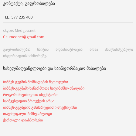
ᲙᲝᲜᲢᲐᲥᲢᲘ, ᲒᲐᲤᲠᲗᲮᲘᲚᲔᲑᲐ
TEL.: 577 235 400
skype: Medgeo.net
Caumednet@gmail.com
გაფრთხილება: საიტის ადმინისტრაცია არაა პასუხისმგებელი
ინფორმაციის სისწორეზე.
ᲡᲐᲮᲔᲚᲛᲫᲦᲕᲐᲜᲔᲚᲝᲔᲑᲘ ᲓᲐ ᲡᲐᲘᲜᲤᲝᲠᲛᲐᲪᲘᲝ ᲛᲐᲡᲐᲚᲔᲑᲘ
ბიზნეს-გეგმის მომზადების მეთოდური
ბიზნეს-გეგმაში საწარმოთა საფინანსო ანალიზი
როგორ მოვიზიდოთ ინვესტორი
საინვესტიციო პროექტის არსი
ბიზნეს-გეგმების განმარტებითი ლექსიკონი
თავისუფალი ბიზნეს ბლოგი
ქართული დიასპორები