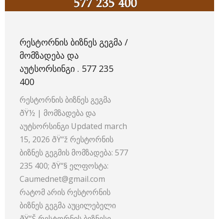
ᲠᲔᲡᲢᲝᲠᲜᲘᲡ ᲑᲘᲖᲜᲔᲡ ᲒᲔᲒᲛᲐ /
ᲛᲝᲛᲖᲐᲓᲔᲑᲐ ᲓᲐ
ᲐᲣᲢᲡᲝᲠᲡᲘᲜᲒᲘ . 577 235
400
რესტორნის ბიზნეს გეგმა
ðŸ½️ | მომზადება და
აუტსორსინგი Updated march
15, 2026 ðŸ“ž რესტორნის
ბიზნეს გეგმის მომზადება: 577
235 400; ðŸ“§ ელფოსტა:
Caumednet@gmail.com
რატომ არის რესტორნის
ბიზნეს გეგმა აუცილებელი
ðŸ“Š რესტორნის ბიზნესი