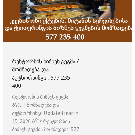
ᲠᲔᲡᲢᲝᲠᲜᲘᲡ ᲑᲘᲖᲜᲔᲡ ᲒᲔᲒᲛᲐ /
ᲛᲝᲛᲖᲐᲓᲔᲑᲐ ᲓᲐ
ᲐᲣᲢᲡᲝᲠᲡᲘᲜᲒᲘ . 577 235
400
რესტორნის ბიზნეს გეგმა
ðŸ½️ | მომზადება და
აუტსორსინგი Updated march
15, 2026 ðŸ“ž რესტორნის
ბიზნეს გეგმის მომზადება: 577