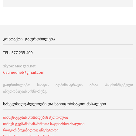
ᲙᲝᲜᲢᲐᲥᲢᲘ, ᲒᲐᲤᲠᲗᲮᲘᲚᲔᲑᲐ
TEL.: 577 235 400
skype: Medgeo.net
Caumednet@gmail.com
გაფრთხილება: საიტის ადმინისტრაცია არაა პასუხისმგებელი
ინფორმაციის სისწორეზე.
ᲡᲐᲮᲔᲚᲛᲫᲦᲕᲐᲜᲔᲚᲝᲔᲑᲘ ᲓᲐ ᲡᲐᲘᲜᲤᲝᲠᲛᲐᲪᲘᲝ ᲛᲐᲡᲐᲚᲔᲑᲘ
ბიზნეს-გეგმის მომზადების მეთოდური
ბიზნეს-გეგმაში საწარმოთა საფინანსო ანალიზი
როგორ მოვიზიდოთ ინვესტორი