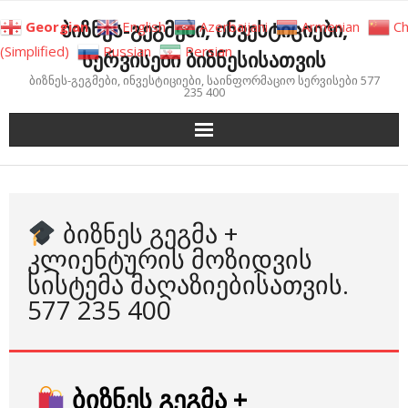
Skip
ბიზნეს-გეგმები, ინვესტიციები,
Georgian
English
Azerbaijani
Armenian
Ch
to
(Simplified)
Russian
Persian
სერვისები ბიზნესისათვის
content
ბიზნეს-გეგმები, ინვესტიციები, საინფორმაციო სერვისები 577
235 400
ᲑᲘᲖᲜᲔᲡ ᲒᲔᲒᲛᲐ +
ᲙᲚᲘᲔᲜᲢᲣᲠᲘᲡ ᲛᲝᲖᲘᲓᲕᲘᲡ
ᲡᲘᲡᲢᲔᲛᲐ ᲛᲐᲦᲐᲖᲘᲔᲑᲘᲡᲐᲗᲕᲘᲡ.
577 235 400
ბიზნეს გეგმა +