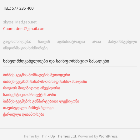
TEL.: 577 235 400
skype: Medgeo.net
Caumednet@gmail.com
გაფრთხილება: საიტის ადმინისტრაცია არაა პასუხისმგებელი
ინფორმაციის სისწორეზე.
ᲡᲐᲮᲔᲚᲛᲫᲦᲕᲐᲜᲔᲚᲝᲔᲑᲘ ᲓᲐ ᲡᲐᲘᲜᲤᲝᲠᲛᲐᲪᲘᲝ ᲛᲐᲡᲐᲚᲔᲑᲘ
ბიზნეს-გეგმის მომზადების მეთოდური
ბიზნეს-გეგმაში საწარმოთა საფინანსო ანალიზი
როგორ მოვიზიდოთ ინვესტორი
საინვესტიციო პროექტის არსი
ბიზნეს-გეგმების განმარტებითი ლექსიკონი
თავისუფალი ბიზნეს ბლოგი
ქართული დიასპორები
Theme by
Think Up Themes Ltd
. Powered by
WordPress
.