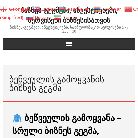
Skip
ბიზნეს-გეგმები, ინვესტიციები,
Georgian
English
Azerbaijani
Armenian
Ch
to
(Simplified)
Russian
Persian
სერვისები ბიზნესისათვის
content
ბიზნეს-გეგმები, ინვესტიციები, საინფორმაციო სერვისები 577
235 400
ᲑᲔᲬᲕᲔᲣᲚᲘᲡ ᲒᲐᲛᲝᲧᲕᲐᲜᲘᲡ
ᲑᲘᲖᲜᲔᲡ ᲒᲔᲒᲛᲐ
ბეწვეულის გამოყვანა –
სრული ბიზნეს გეგმა,