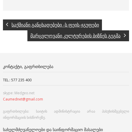
საქმიანი განცხადებები -ს ფეის-ჯგუფები
მარცვლოვანი კულტურების ბიზნეს გეგმა
ᲙᲝᲜᲢᲐᲥᲢᲘ, ᲒᲐᲤᲠᲗᲮᲘᲚᲔᲑᲐ
TEL.: 577 235 400
skype: Medgeo.net
Caumednet@gmail.com
გაფრთხილება: საიტის ადმინისტრაცია არაა პასუხისმგებელი
ინფორმაციის სისწორეზე.
ᲡᲐᲮᲔᲚᲛᲫᲦᲕᲐᲜᲔᲚᲝᲔᲑᲘ ᲓᲐ ᲡᲐᲘᲜᲤᲝᲠᲛᲐᲪᲘᲝ ᲛᲐᲡᲐᲚᲔᲑᲘ