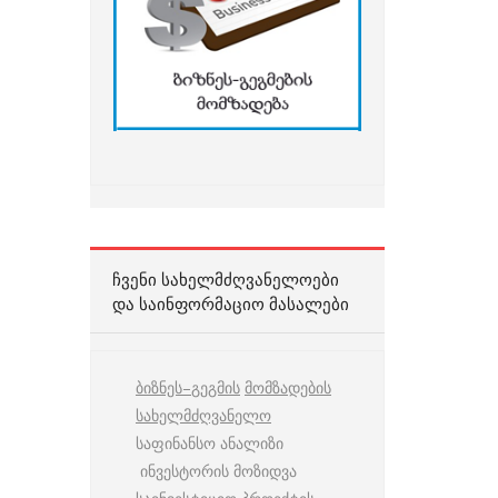
ᲩᲕᲔᲜᲘ ᲡᲐᲮᲔᲚᲛᲫᲦᲕᲐᲜᲔᲚᲝᲔᲑᲘ
ᲓᲐ ᲡᲐᲘᲜᲤᲝᲠᲛᲐᲪᲘᲝ ᲛᲐᲡᲐᲚᲔᲑᲘ
ბიზნეს
–
გეგმის
მომზადების
სახელმძღვანელო
საფინანსო ანალიზი
ინვესტორის მოზიდვა