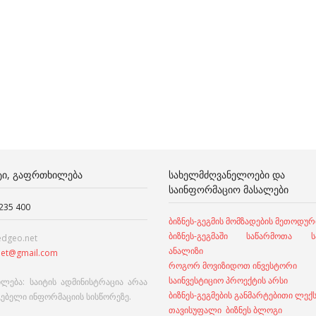
ᲢᲘ, ᲒᲐᲤᲠᲗᲮᲘᲚᲔᲑᲐ
ᲡᲐᲮᲔᲚᲛᲫᲦᲕᲐᲜᲔᲚᲝᲔᲑᲘ ᲓᲐ
ᲡᲐᲘᲜᲤᲝᲠᲛᲐᲪᲘᲝ ᲛᲐᲡᲐᲚᲔᲑᲘ
 235 400
ბიზნეს-გეგმის მომზადების მეთოდურ
ბიზნეს-გეგმაში საწარმოთა სა
edgeo.net
ანალიზი
et@gmail.com
როგორ მოვიზიდოთ ინვესტორი
საინვესტიციო პროექტის არსი
ლება: საიტის ადმინისტრაცია არაა
ბიზნეს-გეგმების განმარტებითი ლექ
გებელი ინფორმაციის სისწორეზე.
თავისუფალი ბიზნეს ბლოგი