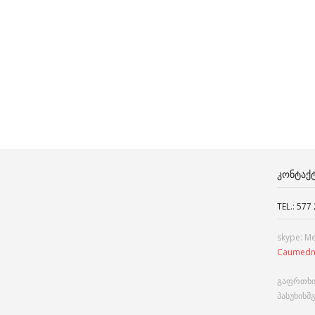
ᲙᲝᲜᲢᲐᲥ
TEL.: 577
skype: M
Caumedn
გაფრთხი
პასუხისმ