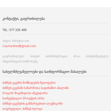
ᲙᲝᲜᲢᲐᲥᲢᲘ, ᲒᲐᲤᲠᲗᲮᲘᲚᲔᲑᲐ
TEL.: 577 235 400
skype: Medgeo.net
Caumednet@gmail.com
გაფრთხილება: საიტის ადმინისტრაცია არაა პასუხისმგებელი
ინფორმაციის სისწორეზე.
ᲡᲐᲮᲔᲚᲛᲫᲦᲕᲐᲜᲔᲚᲝᲔᲑᲘ ᲓᲐ ᲡᲐᲘᲜᲤᲝᲠᲛᲐᲪᲘᲝ ᲛᲐᲡᲐᲚᲔᲑᲘ
ბიზნეს-გეგმის მომზადების მეთოდური
ბიზნეს-გეგმაში საწარმოთა საფინანსო ანალიზი
როგორ მოვიზიდოთ ინვესტორი
საინვესტიციო პროექტის არსი
ბიზნეს-გეგმების განმარტებითი ლექსიკონი
თავისუფალი ბიზნეს ბლოგი