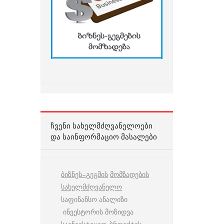
ᲩᲕᲔᲜᲘ ᲡᲐᲮᲔᲚᲛᲫᲦᲕᲐᲜᲔᲚᲝᲔᲑᲘ
ᲓᲐ ᲡᲐᲘᲜᲤᲝᲠᲛᲐᲪᲘᲝ ᲛᲐᲡᲐᲚᲔᲑᲘ
ბიზნეს
–
გეგმის
მომზადების
სახელმძღვანელო
საფინანსო ანალიზი
ინვესტორის მოზიდვა