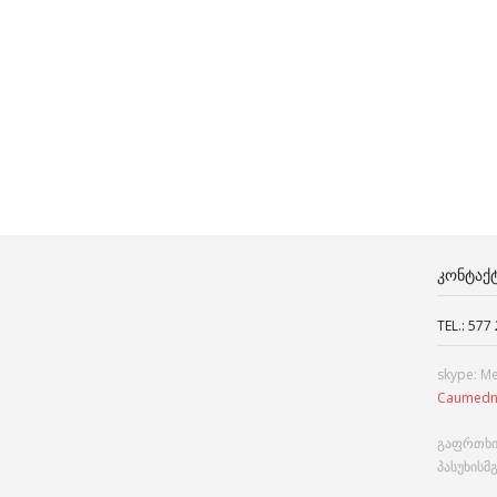
ᲙᲝᲜᲢᲐᲥ
TEL.: 577
skype: M
Caumedn
გაფრთხი
პასუხისმ