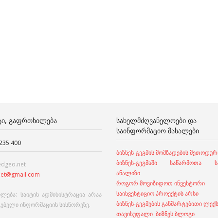
ᲢᲘ, ᲒᲐᲤᲠᲗᲮᲘᲚᲔᲑᲐ
ᲡᲐᲮᲔᲚᲛᲫᲦᲕᲐᲜᲔᲚᲝᲔᲑᲘ ᲓᲐ
ᲡᲐᲘᲜᲤᲝᲠᲛᲐᲪᲘᲝ ᲛᲐᲡᲐᲚᲔᲑᲘ
 235 400
ბიზნეს-გეგმის მომზადების მეთოდურ
ბიზნეს-გეგმაში საწარმოთა სა
edgeo.net
ანალიზი
et@gmail.com
როგორ მოვიზიდოთ ინვესტორი
საინვესტიციო პროექტის არსი
ლება: საიტის ადმინისტრაცია არაა
ბიზნეს-გეგმების განმარტებითი ლექ
გებელი ინფორმაციის სისწორეზე.
თავისუფალი ბიზნეს ბლოგი