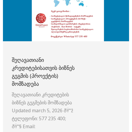
ᲨᲔᲦᲐᲕᲐᲗᲘᲐᲜᲘ
ᲙᲠᲔᲓᲘᲢᲔᲑᲘᲡᲐᲗᲕᲘᲡ ᲑᲘᲖᲜᲔᲡ
ᲒᲔᲒᲛᲘᲡ (ᲞᲠᲝᲔᲥᲢᲘᲡ)
ᲛᲝᲛᲖᲐᲓᲔᲑᲐ
შეღავათიანი კრედიტების
ბიზნეს გეგმების მომზადება
Updated march 5, 2026 ðŸ“ž
ტელეფონი: 577 235 400;
ðŸ“§ Email: