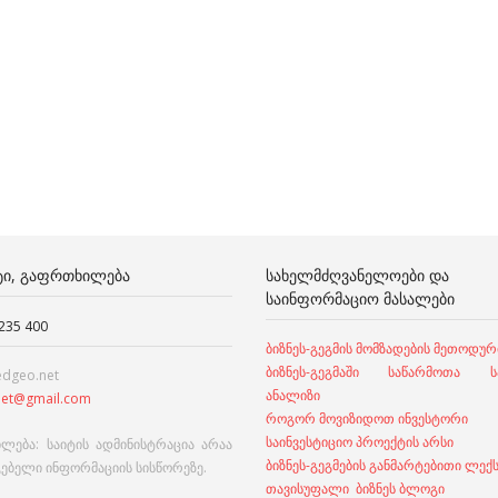
ᲢᲘ, ᲒᲐᲤᲠᲗᲮᲘᲚᲔᲑᲐ
ᲡᲐᲮᲔᲚᲛᲫᲦᲕᲐᲜᲔᲚᲝᲔᲑᲘ ᲓᲐ
ᲡᲐᲘᲜᲤᲝᲠᲛᲐᲪᲘᲝ ᲛᲐᲡᲐᲚᲔᲑᲘ
 235 400
ბიზნეს-გეგმის მომზადების მეთოდურ
ბიზნეს-გეგმაში საწარმოთა სა
edgeo.net
ანალიზი
et@gmail.com
როგორ მოვიზიდოთ ინვესტორი
საინვესტიციო პროექტის არსი
ლება: საიტის ადმინისტრაცია არაა
ბიზნეს-გეგმების განმარტებითი ლექ
გებელი ინფორმაციის სისწორეზე.
თავისუფალი ბიზნეს ბლოგი