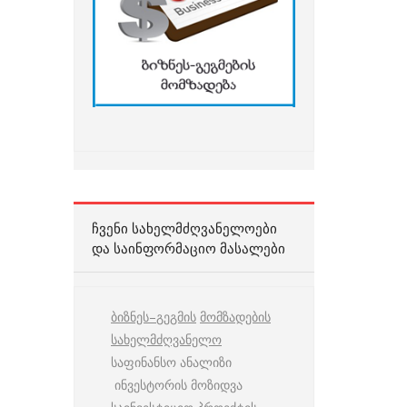
ᲩᲕᲔᲜᲘ ᲡᲐᲮᲔᲚᲛᲫᲦᲕᲐᲜᲔᲚᲝᲔᲑᲘ
ᲓᲐ ᲡᲐᲘᲜᲤᲝᲠᲛᲐᲪᲘᲝ ᲛᲐᲡᲐᲚᲔᲑᲘ
ბიზნეს
–
გეგმის
მომზადების
სახელმძღვანელო
საფინანსო ანალიზი
ინვესტორის მოზიდვა