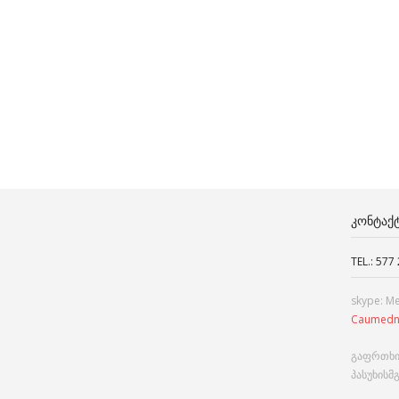
ᲙᲝᲜᲢᲐᲥ
TEL.: 577
skype: M
Caumedn
გაფრთხი
პასუხისმ