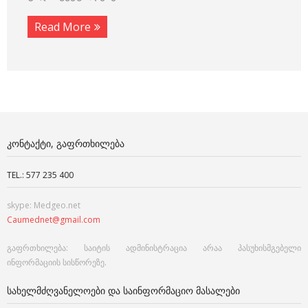
Read More
ᲙᲝᲜᲢᲐᲥᲢᲘ, ᲒᲐᲤᲠᲗᲮᲘᲚᲔᲑᲐ
TEL.: 577 235 400
skype: Medgeo.net
Caumednet@gmail.com
გაფრთხილება: საიტის ადმინისტრაცია არაა პასუხისმგებელი
ინფორმაციის სისწორეზე.
ᲡᲐᲮᲔᲚᲛᲫᲦᲕᲐᲜᲔᲚᲝᲔᲑᲘ ᲓᲐ ᲡᲐᲘᲜᲤᲝᲠᲛᲐᲪᲘᲝ ᲛᲐᲡᲐᲚᲔᲑᲘ