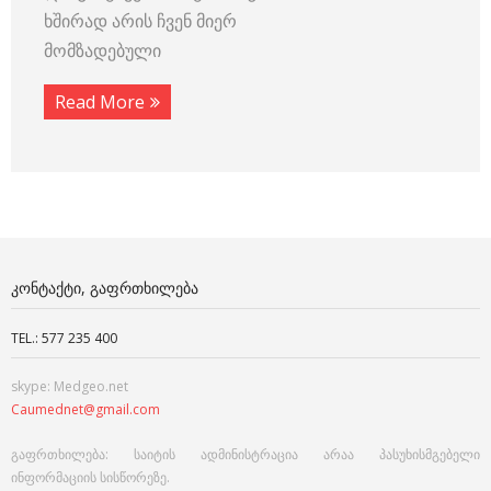
ხშირად არის ჩვენ მიერ
მომზადებული
Read More
ᲙᲝᲜᲢᲐᲥᲢᲘ, ᲒᲐᲤᲠᲗᲮᲘᲚᲔᲑᲐ
TEL.: 577 235 400
skype: Medgeo.net
Caumednet@gmail.com
გაფრთხილება: საიტის ადმინისტრაცია არაა პასუხისმგებელი
ინფორმაციის სისწორეზე.