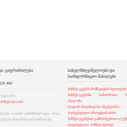
ᲢᲘ, ᲒᲐᲤᲠᲗᲮᲘᲚᲔᲑᲐ
ᲡᲐᲮᲔᲚᲛᲫᲦᲕᲐᲜᲔᲚᲝᲔᲑᲘ ᲓᲐ
ᲡᲐᲘᲜᲤᲝᲠᲛᲐᲪᲘᲝ ᲛᲐᲡᲐᲚᲔᲑᲘ
 235 400
ბიზნეს-გეგმის მომზადების მეთოდურ
ბიზნეს-გეგმაში საწარმოთა სა
edgeo.net
ანალიზი
et@gmail.com
როგორ მოვიზიდოთ ინვესტორი
საინვესტიციო პროექტის არსი
ლება: საიტის ადმინისტრაცია არაა
ბიზნეს-გეგმების განმარტებითი ლექ
გებელი ინფორმაციის სისწორეზე.
თავისუფალი ბიზნეს ბლოგი