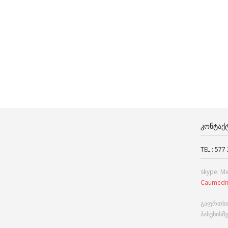
ᲙᲝᲜᲢᲐᲥ
TEL.: 577
skype: M
Caumedn
გაფრთხი
პასუხისმ