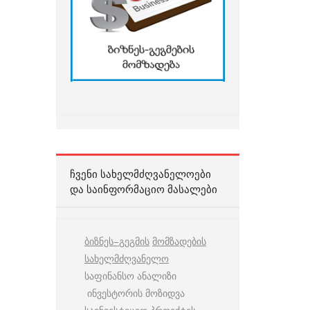
ᲩᲕᲔᲜᲘ ᲡᲐᲮᲔᲚᲛᲫᲦᲕᲐᲜᲔᲚᲝᲔᲑᲘ
ᲓᲐ ᲡᲐᲘᲜᲤᲝᲠᲛᲐᲪᲘᲝ ᲛᲐᲡᲐᲚᲔᲑᲘ
ბიზნეს
–
გეგმის
მომზადების
სახელმძღვანელო
საფინანსო ანალიზი
ინვესტორის მოზიდვა