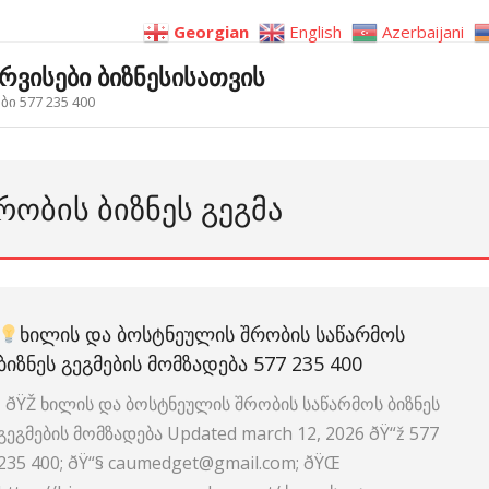
Georgian
English
Azerbaijani
ერვისები ბიზნესისათვის
ი 577 235 400
ᲠᲝᲑᲘᲡ ᲑᲘᲖᲜᲔᲡ ᲒᲔᲒᲛᲐ
ᲮᲘᲚᲘᲡ ᲓᲐ ᲑᲝᲡᲢᲜᲔᲣᲚᲘᲡ ᲨᲠᲝᲑᲘᲡ ᲡᲐᲬᲐᲠᲛᲝᲡ
ᲑᲘᲖᲜᲔᲡ ᲒᲔᲒᲛᲔᲑᲘᲡ ᲛᲝᲛᲖᲐᲓᲔᲑᲐ 577 235 400
ðŸŽ ხილის და ბოსტნეულის შრობის საწარმოს ბიზნეს
გეგმების მომზადება Updated march 12, 2026 ðŸ“ž 577
235 400; ðŸ“§ caumedget@gmail.com; ðŸŒ