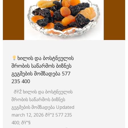
ᲮᲘᲚᲘᲡ ᲓᲐ ᲑᲝᲡᲢᲜᲔᲣᲚᲘᲡ
ᲨᲠᲝᲑᲘᲡ ᲡᲐᲬᲐᲠᲛᲝᲡ ᲑᲘᲖᲜᲔᲡ
ᲒᲔᲒᲛᲔᲑᲘᲡ ᲛᲝᲛᲖᲐᲓᲔᲑᲐ 577
235 400
ðŸŽ ხილის და ბოსტნეულის
შრობის საწარმოს ბიზნეს
გეგმების მომზადება Updated
march 12, 2026 ðŸ“ž 577 235
400; ðŸ“§