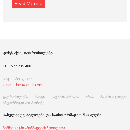
Read More
ᲙᲝᲜᲢᲐᲥᲢᲘ, ᲒᲐᲤᲠᲗᲮᲘᲚᲔᲑᲐ
TEL.: 577 235 400
skype: Medgeo.net
Caumednet@gmail.com
გაფრთხილება: საიტის ადმინისტრაცია არაა პასუხისმგებელი
ინფორმაციის სისწორეზე.
ᲡᲐᲮᲔᲚᲛᲫᲦᲕᲐᲜᲔᲚᲝᲔᲑᲘ ᲓᲐ ᲡᲐᲘᲜᲤᲝᲠᲛᲐᲪᲘᲝ ᲛᲐᲡᲐᲚᲔᲑᲘ
ბიზნეს-გეგმის მომზადების მეთოდური