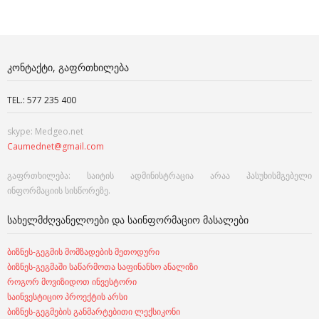
ᲙᲝᲜᲢᲐᲥᲢᲘ, ᲒᲐᲤᲠᲗᲮᲘᲚᲔᲑᲐ
TEL.: 577 235 400
skype: Medgeo.net
Caumednet@gmail.com
გაფრთხილება: საიტის ადმინისტრაცია არაა პასუხისმგებელი
ინფორმაციის სისწორეზე.
ᲡᲐᲮᲔᲚᲛᲫᲦᲕᲐᲜᲔᲚᲝᲔᲑᲘ ᲓᲐ ᲡᲐᲘᲜᲤᲝᲠᲛᲐᲪᲘᲝ ᲛᲐᲡᲐᲚᲔᲑᲘ
ბიზნეს-გეგმის მომზადების მეთოდური
ბიზნეს-გეგმაში საწარმოთა საფინანსო ანალიზი
როგორ მოვიზიდოთ ინვესტორი
საინვესტიციო პროექტის არსი
ბიზნეს-გეგმების განმარტებითი ლექსიკონი