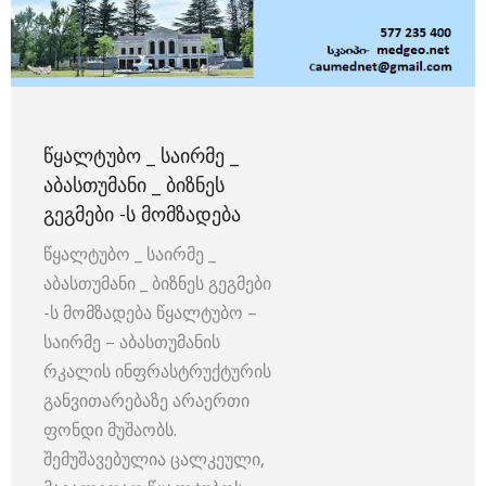
ᲬᲧᲐᲚᲢᲣᲑᲝ _ ᲡᲐᲘᲠᲛᲔ _
ᲐᲑᲐᲡᲗᲣᲛᲐᲜᲘ _ ᲑᲘᲖᲜᲔᲡ
ᲒᲔᲒᲛᲔᲑᲘ -Ს ᲛᲝᲛᲖᲐᲓᲔᲑᲐ
წყალტუბო _ საირმე _
აბასთუმანი _ ბიზნეს გეგმები
-ს მომზადება წყალტუბო –
საირმე – აბასთუმანის
რკალის ინფრასტრუქტურის
განვითარებაზე არაერთი
ფონდი მუშაობს.
შემუშავებულია ცალკეული,