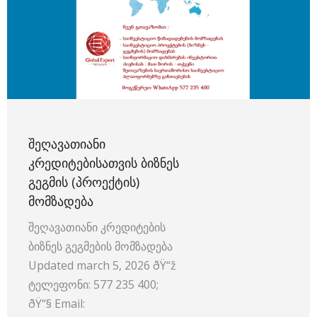
ᲨᲔᲦᲐᲕᲐᲗᲘᲐᲜᲘ
ᲙᲠᲔᲓᲘᲢᲔᲑᲘᲡᲐᲗᲕᲘᲡ ᲑᲘᲖᲜᲔᲡ
ᲒᲔᲒᲛᲘᲡ (ᲞᲠᲝᲔᲥᲢᲘᲡ)
ᲛᲝᲛᲖᲐᲓᲔᲑᲐ
შეღავათიანი კრედიტების
ბიზნეს გეგმების მომზადება
Updated march 5, 2026 ðŸ“ž
ტელეფონი: 577 235 400;
ðŸ“§ Email: