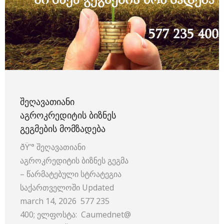
ᲨᲔᲦᲐᲕᲐᲗᲘᲐᲜᲘ
ᲐᲒᲠᲝᲙᲠᲔᲓᲘᲢᲘᲡ ᲑᲘᲖᲜᲔᲡ
ᲒᲔᲒᲛᲔᲑᲘᲡ ᲛᲝᲛᲖᲐᲓᲔᲑᲐ
ðŸ’° შეღავათიანი
აგროკრედიტის ბიზნეს გეგმა
– წარმატებული სტრატეგია
საქართველოში Updated
march 14, 2026 577 235
400; ელფოსტა: Caumednet@