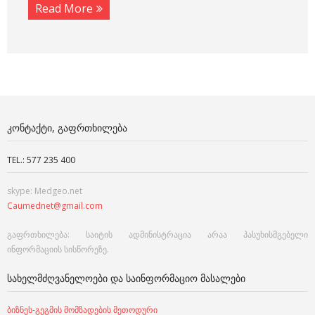
Read More
ᲙᲝᲜᲢᲐᲥᲢᲘ, ᲒᲐᲤᲠᲗᲮᲘᲚᲔᲑᲐ
TEL.: 577 235 400
skype: Medgeo.net
Caumednet@gmail.com
გაფრთხილება: საიტის ადმინისტრაცია არაა პასუხისმგებელი
ინფორმაციის სისწორეზე.
ᲡᲐᲮᲔᲚᲛᲫᲦᲕᲐᲜᲔᲚᲝᲔᲑᲘ ᲓᲐ ᲡᲐᲘᲜᲤᲝᲠᲛᲐᲪᲘᲝ ᲛᲐᲡᲐᲚᲔᲑᲘ
ბიზნეს-გეგმის მომზადების მეთოდური