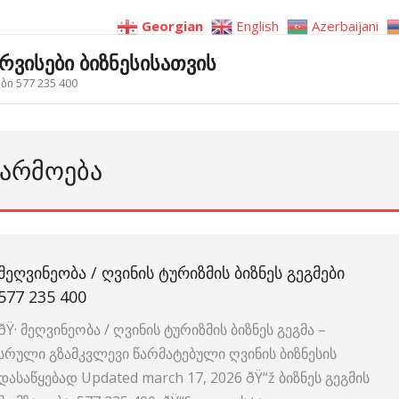
Georgian
English
Azerbaijani
ერვისები ბიზნესისათვის
ი 577 235 400
ᲬᲐᲠᲛᲝᲔᲑᲐ
ᲛᲔᲦᲕᲘᲜᲔᲝᲑᲐ / ᲦᲕᲘᲜᲘᲡ ᲢᲣᲠᲘᲖᲛᲘᲡ ᲑᲘᲖᲜᲔᲡ ᲒᲔᲒᲛᲔᲑᲘ
577 235 400
ðŸ· მეღვინეობა / ღვინის ტურიზმის ბიზნეს გეგმა –
სრული გზამკვლევი წარმატებული ღვინის ბიზნესის
დასაწყებად Updated march 17, 2026 ðŸ“ž ბიზნეს გეგმის