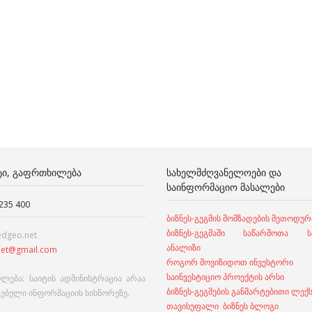
ᲢᲘ, ᲒᲐᲤᲠᲗᲮᲘᲚᲔᲑᲐ
ᲡᲐᲮᲔᲚᲛᲫᲦᲕᲐᲜᲔᲚᲝᲔᲑᲘ ᲓᲐ
ᲡᲐᲘᲜᲤᲝᲠᲛᲐᲪᲘᲝ ᲛᲐᲡᲐᲚᲔᲑᲘ
 235 400
ბიზნეს-გეგმის მომზადების მეთოდურ
ბიზნეს-გეგმაში საწარმოთა სა
edgeo.net
ანალიზი
et@gmail.com
როგორ მოვიზიდოთ ინვესტორი
საინვესტიციო პროექტის არსი
ლება: საიტის ადმინისტრაცია არაა
ბიზნეს-გეგმების განმარტებითი ლექ
გებელი ინფორმაციის სისწორეზე.
თავისუფალი ბიზნეს ბლოგი