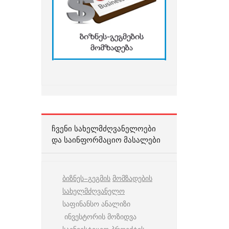
ᲩᲕᲔᲜᲘ ᲡᲐᲮᲔᲚᲛᲫᲦᲕᲐᲜᲔᲚᲝᲔᲑᲘ
ᲓᲐ ᲡᲐᲘᲜᲤᲝᲠᲛᲐᲪᲘᲝ ᲛᲐᲡᲐᲚᲔᲑᲘ
ბიზნეს
–
გეგმის
მომზადების
სახელმძღვანელო
საფინანსო ანალიზი
ინვესტორის მოზიდვა