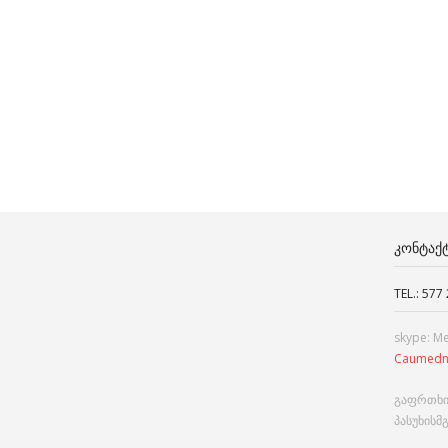
ᲙᲝᲜᲢᲐᲥ
TEL.: 577
skype: M
Caumedn
გაფრთხი
პასუხისმ