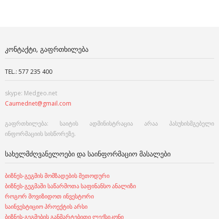
ᲙᲝᲜᲢᲐᲥᲢᲘ, ᲒᲐᲤᲠᲗᲮᲘᲚᲔᲑᲐ
TEL.: 577 235 400
skype: Medgeo.net
Caumednet@gmail.com
გაფრთხილება: საიტის ადმინისტრაცია არაა პასუხისმგებელი
ინფორმაციის სისწორეზე.
ᲡᲐᲮᲔᲚᲛᲫᲦᲕᲐᲜᲔᲚᲝᲔᲑᲘ ᲓᲐ ᲡᲐᲘᲜᲤᲝᲠᲛᲐᲪᲘᲝ ᲛᲐᲡᲐᲚᲔᲑᲘ
ბიზნეს-გეგმის მომზადების მეთოდური
ბიზნეს-გეგმაში საწარმოთა საფინანსო ანალიზი
როგორ მოვიზიდოთ ინვესტორი
საინვესტიციო პროექტის არსი
ბიზნეს-გეგმების განმარტებითი ლექსიკონი