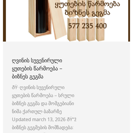
ᲦᲕᲘᲜᲘᲡ ᲡᲣᲕᲔᲜᲘᲠᲣᲚᲘ
ᲧᲣᲗᲔᲑᲘᲡ ᲬᲐᲠᲛᲝᲔᲑᲐ –
ᲑᲘᲖᲜᲔᲡ ᲒᲔᲒᲛᲐ
ðŸ· ღვინის სუვენირული
ყუთების წარმოება – სრული
ბიზნეს გეგმა და მომგებიანი
ნიშა ქართულ ბაზარზე
Updated march 13, 2026 ðŸ“ž
ბიზნეს გეგმების მომზადება: