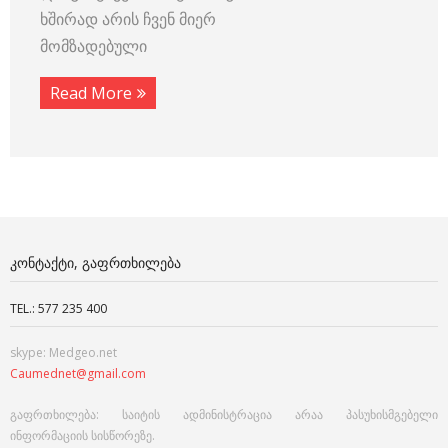
ხშირად არის ჩვენ მიერ
მომზადებული
Read More
ᲙᲝᲜᲢᲐᲥᲢᲘ, ᲒᲐᲤᲠᲗᲮᲘᲚᲔᲑᲐ
TEL.: 577 235 400
skype: Medgeo.net
Caumednet@gmail.com
გაფრთხილება: საიტის ადმინისტრაცია არაა პასუხისმგებელი
ინფორმაციის სისწორეზე.