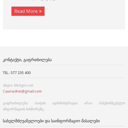
Read More
ᲙᲝᲜᲢᲐᲥᲢᲘ, ᲒᲐᲤᲠᲗᲮᲘᲚᲔᲑᲐ
TEL.: 577 235 400
skype: Medgeo.net
Caumednet@gmail.com
გაფრთხილება: საიტის ადმინისტრაცია არაა პასუხისმგებელი
ინფორმაციის სისწორეზე.
ᲡᲐᲮᲔᲚᲛᲫᲦᲕᲐᲜᲔᲚᲝᲔᲑᲘ ᲓᲐ ᲡᲐᲘᲜᲤᲝᲠᲛᲐᲪᲘᲝ ᲛᲐᲡᲐᲚᲔᲑᲘ