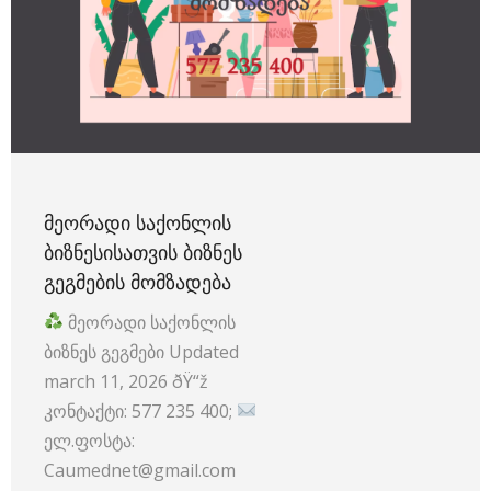
ᲛᲔᲝᲠᲐᲓᲘ ᲡᲐᲥᲝᲜᲚᲘᲡ
ᲑᲘᲖᲜᲔᲡᲘᲡᲐᲗᲕᲘᲡ ᲑᲘᲖᲜᲔᲡ
ᲒᲔᲒᲛᲔᲑᲘᲡ ᲛᲝᲛᲖᲐᲓᲔᲑᲐ
მეორადი საქონლის
ბიზნეს გეგმები Updated
march 11, 2026 ðŸ“ž
კონტაქტი: 577 235 400;
ელ.ფოსტა:
Caumednet@gmail.com