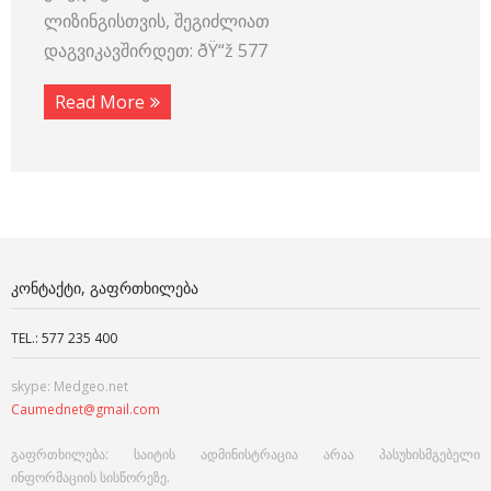
ლიზინგისთვის, შეგიძლიათ
დაგვიკავშირდეთ: ðŸ“ž 577
Read More
ᲙᲝᲜᲢᲐᲥᲢᲘ, ᲒᲐᲤᲠᲗᲮᲘᲚᲔᲑᲐ
TEL.: 577 235 400
skype: Medgeo.net
Caumednet@gmail.com
გაფრთხილება: საიტის ადმინისტრაცია არაა პასუხისმგებელი
ინფორმაციის სისწორეზე.