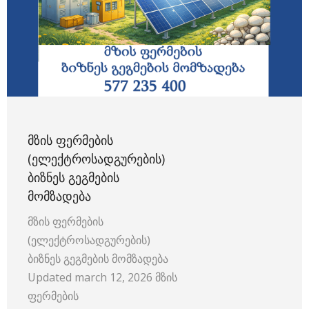
ᲛᲖᲘᲡ ᲤᲔᲠᲛᲔᲑᲘᲡ
(ᲔᲚᲔᲥᲢᲠᲝᲡᲐᲓᲒᲣᲠᲔᲑᲘᲡ)
ᲑᲘᲖᲜᲔᲡ ᲒᲔᲒᲛᲔᲑᲘᲡ
ᲛᲝᲛᲖᲐᲓᲔᲑᲐ
მზის ფერმების
(ელექტროსადგურების)
ბიზნეს გეგმების მომზადება
Updated march 12, 2026 მზის
ფერმების