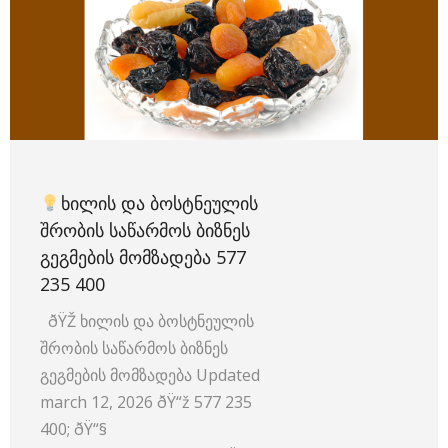
ᲮᲘᲚᲘᲡ ᲓᲐ ᲑᲝᲡᲢᲜᲔᲣᲚᲘᲡ
ᲨᲠᲝᲑᲘᲡ ᲡᲐᲬᲐᲠᲛᲝᲡ ᲑᲘᲖᲜᲔᲡ
ᲒᲔᲒᲛᲔᲑᲘᲡ ᲛᲝᲛᲖᲐᲓᲔᲑᲐ 577
235 400
ðŸŽ ხილის და ბოსტნეულის
შრობის საწარმოს ბიზნეს
გეგმების მომზადება Updated
march 12, 2026 ðŸ“ž 577 235
400; ðŸ“§