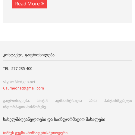
Read More
ᲙᲝᲜᲢᲐᲥᲢᲘ, ᲒᲐᲤᲠᲗᲮᲘᲚᲔᲑᲐ
TEL.: 577 235 400
skype: Medgeo.net
Caumednet@gmail.com
გაფრთხილება: საიტის ადმინისტრაცია არაა პასუხისმგებელი
ინფორმაციის სისწორეზე.
ᲡᲐᲮᲔᲚᲛᲫᲦᲕᲐᲜᲔᲚᲝᲔᲑᲘ ᲓᲐ ᲡᲐᲘᲜᲤᲝᲠᲛᲐᲪᲘᲝ ᲛᲐᲡᲐᲚᲔᲑᲘ
ბიზნეს-გეგმის მომზადების მეთოდური