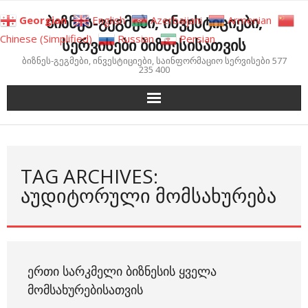
Skip
ბიზნეს-გეგმები, ინვესტიციები,
Georgian
English
Azerbaijani
Armenian
to
Chinese (Simplified)
Russian
Persian
სერვისები ბიზნესისათვის
content
ბიზნეს-გეგმები, ინვესტიციები, საინფორმაციო სერვისები 577
235 400
TAG ARCHIVES:
ᲐᲣᲓᲘᲢᲝᲠᲣᲚᲘ ᲛᲝᲛᲡᲐᲮᲣᲠᲔᲑᲐ
ᲔᲠᲗᲘ ᲡᲐᲠᲙᲛᲔᲚᲘ ᲑᲘᲖᲜᲔᲡᲘᲡ ᲧᲕᲔᲚᲐ
ᲛᲝᲛᲡᲐᲮᲣᲠᲔᲑᲘᲡᲐᲗᲕᲘᲡ