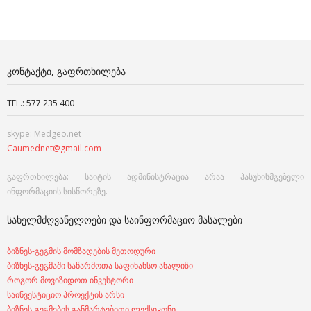
ᲙᲝᲜᲢᲐᲥᲢᲘ, ᲒᲐᲤᲠᲗᲮᲘᲚᲔᲑᲐ
TEL.: 577 235 400
skype: Medgeo.net
Caumednet@gmail.com
გაფრთხილება: საიტის ადმინისტრაცია არაა პასუხისმგებელი
ინფორმაციის სისწორეზე.
ᲡᲐᲮᲔᲚᲛᲫᲦᲕᲐᲜᲔᲚᲝᲔᲑᲘ ᲓᲐ ᲡᲐᲘᲜᲤᲝᲠᲛᲐᲪᲘᲝ ᲛᲐᲡᲐᲚᲔᲑᲘ
ბიზნეს-გეგმის მომზადების მეთოდური
ბიზნეს-გეგმაში საწარმოთა საფინანსო ანალიზი
როგორ მოვიზიდოთ ინვესტორი
საინვესტიციო პროექტის არსი
ბიზნეს-გეგმების განმარტებითი ლექსიკონი