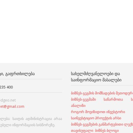
ᲢᲘ, ᲒᲐᲤᲠᲗᲮᲘᲚᲔᲑᲐ
ᲡᲐᲮᲔᲚᲛᲫᲦᲕᲐᲜᲔᲚᲝᲔᲑᲘ ᲓᲐ
ᲡᲐᲘᲜᲤᲝᲠᲛᲐᲪᲘᲝ ᲛᲐᲡᲐᲚᲔᲑᲘ
 235 400
ბიზნეს-გეგმის მომზადების მეთოდურ
ბიზნეს-გეგმაში საწარმოთა სა
edgeo.net
ანალიზი
et@gmail.com
როგორ მოვიზიდოთ ინვესტორი
საინვესტიციო პროექტის არსი
ლება: საიტის ადმინისტრაცია არაა
ბიზნეს-გეგმების განმარტებითი ლექ
გებელი ინფორმაციის სისწორეზე.
თავისუფალი ბიზნეს ბლოგი