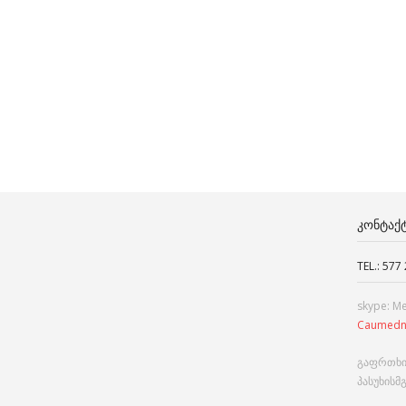
ᲙᲝᲜᲢᲐᲥ
TEL.: 577
skype: M
Caumedn
გაფრთხი
პასუხისმ