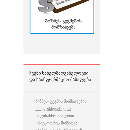
ᲩᲕᲔᲜᲘ ᲡᲐᲮᲔᲚᲛᲫᲦᲕᲐᲜᲔᲚᲝᲔᲑᲘ
ᲓᲐ ᲡᲐᲘᲜᲤᲝᲠᲛᲐᲪᲘᲝ ᲛᲐᲡᲐᲚᲔᲑᲘ
ბიზნეს
–
გეგმის
მომზადების
სახელმძღვანელო
საფინანსო ანალიზი
ინვესტორის მოზიდვა