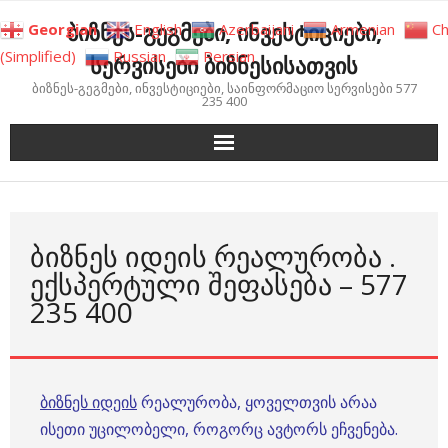
Skip
ბიზნეს-გეგმები, ინვესტიციები,
Georgian
English
Azerbaijani
Armenian
Ch
to
(Simplified)
Russian
Persian
სერვისები ბიზნესისათვის
content
ბიზნეს-გეგმები, ინვესტიციები, საინფორმაციო სერვისები 577
235 400
ᲑᲘᲖᲜᲔᲡ ᲘᲓᲔᲘᲡ ᲠᲔᲐᲚᲣᲠᲝᲑᲐ .
ᲔᲥᲡᲞᲔᲠᲢᲣᲚᲘ ᲨᲔᲤᲐᲡᲔᲑᲐ – 577
235 400
ბიზნეს იდეის
რეალურობა, ყოველთვის არაა
ისეთი უცილობელი, როგორც ავტორს ეჩვენება.