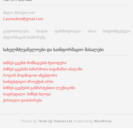
skype: Medgeo.net
Caumednet@gmail.com
გაფრთხილება: საიტის ადმინისტრაცია არაა პასუხისმგებელი
ინფორმაციის სისწორეზე.
ᲡᲐᲮᲔᲚᲛᲫᲦᲕᲐᲜᲔᲚᲝᲔᲑᲘ ᲓᲐ ᲡᲐᲘᲜᲤᲝᲠᲛᲐᲪᲘᲝ ᲛᲐᲡᲐᲚᲔᲑᲘ
ბიზნეს-გეგმის მომზადების მეთოდური
ბიზნეს-გეგმაში საწარმოთა საფინანსო ანალიზი
როგორ მოვიზიდოთ ინვესტორი
საინვესტიციო პროექტის არსი
ბიზნეს-გეგმების განმარტებითი ლექსიკონი
თავისუფალი ბიზნეს ბლოგი
ქართული დიასპორები
Theme by
Think Up Themes Ltd
. Powered by
WordPress
.