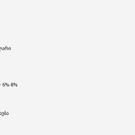
 ლარი
+ 6%-8%
სება