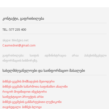
ᲙᲝᲜᲢᲐᲥᲢᲘ, ᲒᲐᲤᲠᲗᲮᲘᲚᲔᲑᲐ
TEL.: 577 235 400
skype: Medgeo.net
Caumednet@gmail.com
გაფრთხილება: საიტის ადმინისტრაცია არაა პასუხისმგებელი
ინფორმაციის სისწორეზე.
ᲡᲐᲮᲔᲚᲛᲫᲦᲕᲐᲜᲔᲚᲝᲔᲑᲘ ᲓᲐ ᲡᲐᲘᲜᲤᲝᲠᲛᲐᲪᲘᲝ ᲛᲐᲡᲐᲚᲔᲑᲘ
ბიზნეს-გეგმის მომზადების მეთოდური
ბიზნეს-გეგმაში საწარმოთა საფინანსო ანალიზი
როგორ მოვიზიდოთ ინვესტორი
საინვესტიციო პროექტის არსი
ბიზნეს-გეგმების განმარტებითი ლექსიკონი
თავისუფალი ბიზნეს ბლოგი