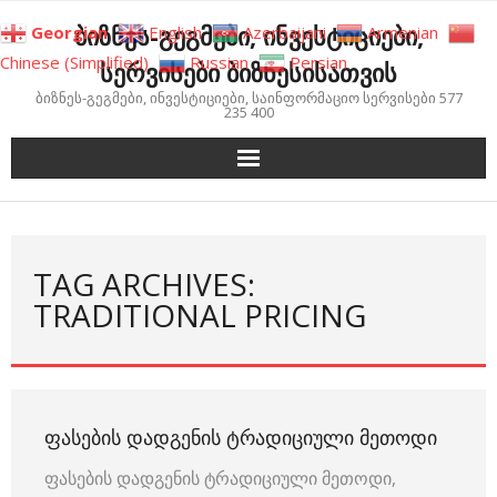
Skip
ბიზნეს-გეგმები, ინვესტიციები,
Georgian
English
Azerbaijani
Armenian
to
Chinese (Simplified)
Russian
Persian
სერვისები ბიზნესისათვის
content
ბიზნეს-გეგმები, ინვესტიციები, საინფორმაციო სერვისები 577
235 400
TAG ARCHIVES:
TRADITIONAL PRICING
ᲤᲐᲡᲔᲑᲘᲡ ᲓᲐᲓᲒᲔᲜᲘᲡ ᲢᲠᲐᲓᲘᲪᲘᲣᲚᲘ ᲛᲔᲗᲝᲓᲘ
ფასების დადგენის ტრადიციული მეთოდი,