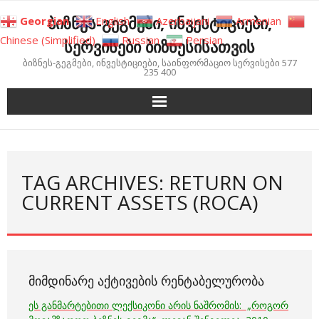
Skip
ბიზნეს-გეგმები, ინვესტიციები,
Georgian
English
Azerbaijani
Armenian
to
Chinese (Simplified)
Russian
Persian
სერვისები ბიზნესისათვის
content
ბიზნეს-გეგმები, ინვესტიციები, საინფორმაციო სერვისები 577
235 400
TAG ARCHIVES: RETURN ON
CURRENT ASSETS (ROCA)
ᲛᲘᲛᲓᲘᲜᲐᲠᲔ ᲐᲥᲢᲘᲕᲔᲑᲘᲡ ᲠᲔᲜᲢᲐᲑᲔᲚᲣᲠᲝᲑᲐ
ეს განმარტებითი ლექსიკონი არის ნაშრომის: „როგორ