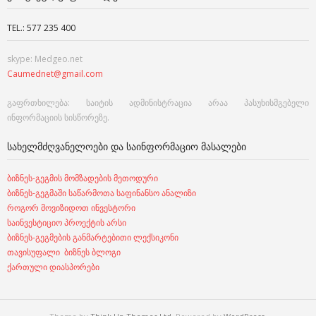
TEL.: 577 235 400
skype: Medgeo.net
Caumednet@gmail.com
გაფრთხილება: საიტის ადმინისტრაცია არაა პასუხისმგებელი
ინფორმაციის სისწორეზე.
ᲡᲐᲮᲔᲚᲛᲫᲦᲕᲐᲜᲔᲚᲝᲔᲑᲘ ᲓᲐ ᲡᲐᲘᲜᲤᲝᲠᲛᲐᲪᲘᲝ ᲛᲐᲡᲐᲚᲔᲑᲘ
ბიზნეს-გეგმის მომზადების მეთოდური
ბიზნეს-გეგმაში საწარმოთა საფინანსო ანალიზი
როგორ მოვიზიდოთ ინვესტორი
საინვესტიციო პროექტის არსი
ბიზნეს-გეგმების განმარტებითი ლექსიკონი
თავისუფალი ბიზნეს ბლოგი
ქართული დიასპორები