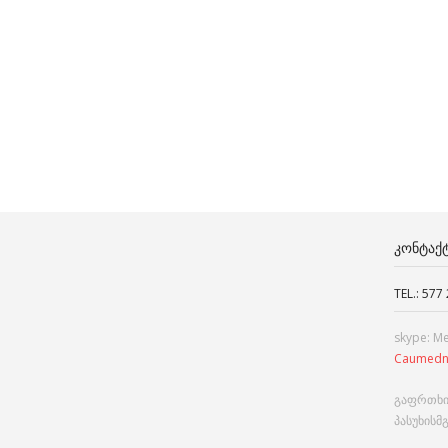
ᲙᲝᲜᲢᲐᲥ
TEL.: 577
skype: M
Caumedn
გაფრთხი
პასუხისმ