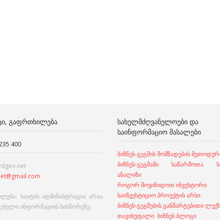
ᲢᲘ, ᲒᲐᲤᲠᲗᲮᲘᲚᲔᲑᲐ
ᲡᲐᲮᲔᲚᲛᲫᲦᲕᲐᲜᲔᲚᲝᲔᲑᲘ ᲓᲐ
ᲡᲐᲘᲜᲤᲝᲠᲛᲐᲪᲘᲝ ᲛᲐᲡᲐᲚᲔᲑᲘ
 235 400
ბიზნეს-გეგმის მომზადების მეთოდურ
ბიზნეს-გეგმაში საწარმოთა სა
edgeo.net
ანალიზი
et@gmail.com
როგორ მოვიზიდოთ ინვესტორი
საინვესტიციო პროექტის არსი
ლება: საიტის ადმინისტრაცია არაა
ბიზნეს-გეგმების განმარტებითი ლექ
გებელი ინფორმაციის სისწორეზე.
თავისუფალი ბიზნეს ბლოგი