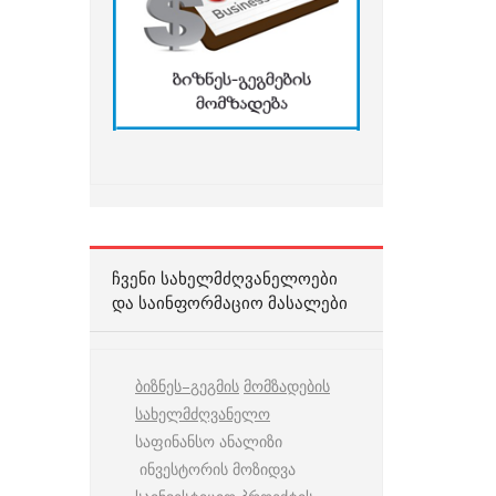
ᲩᲕᲔᲜᲘ ᲡᲐᲮᲔᲚᲛᲫᲦᲕᲐᲜᲔᲚᲝᲔᲑᲘ
ᲓᲐ ᲡᲐᲘᲜᲤᲝᲠᲛᲐᲪᲘᲝ ᲛᲐᲡᲐᲚᲔᲑᲘ
ბიზნეს
–
გეგმის
მომზადების
სახელმძღვანელო
საფინანსო ანალიზი
ინვესტორის მოზიდვა