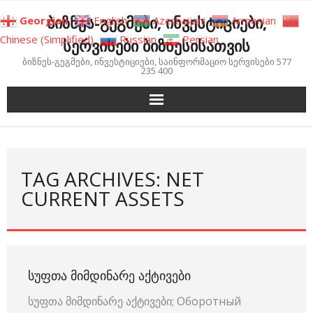
Skip
ბიზნეს-გეგმები, ინვესტიციები,
Georgian
English
Azerbaijani
Armenian
to
Chinese (Simplified)
Russian
Persian
სერვისები ბიზნესისათვის
content
ბიზნეს-გეგმები, ინვესტიციები, საინფორმაციო სერვისები 577
235 400
TAG ARCHIVES: NET
CURRENT ASSETS
ᲡᲣᲤᲗᲐ ᲛᲘᲛᲓᲘᲜᲐᲠᲔ ᲐᲥᲢᲘᲕᲔᲑᲘ
სუფთა მიმდინარე აქტივები; Оборотный