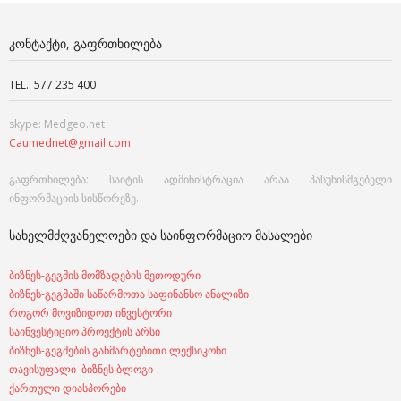
ᲙᲝᲜᲢᲐᲥᲢᲘ, ᲒᲐᲤᲠᲗᲮᲘᲚᲔᲑᲐ
TEL.: 577 235 400
skype: Medgeo.net
Caumednet@gmail.com
გაფრთხილება: საიტის ადმინისტრაცია არაა პასუხისმგებელი
ინფორმაციის სისწორეზე.
ᲡᲐᲮᲔᲚᲛᲫᲦᲕᲐᲜᲔᲚᲝᲔᲑᲘ ᲓᲐ ᲡᲐᲘᲜᲤᲝᲠᲛᲐᲪᲘᲝ ᲛᲐᲡᲐᲚᲔᲑᲘ
ბიზნეს-გეგმის მომზადების მეთოდური
ბიზნეს-გეგმაში საწარმოთა საფინანსო ანალიზი
როგორ მოვიზიდოთ ინვესტორი
საინვესტიციო პროექტის არსი
ბიზნეს-გეგმების განმარტებითი ლექსიკონი
თავისუფალი ბიზნეს ბლოგი
ქართული დიასპორები